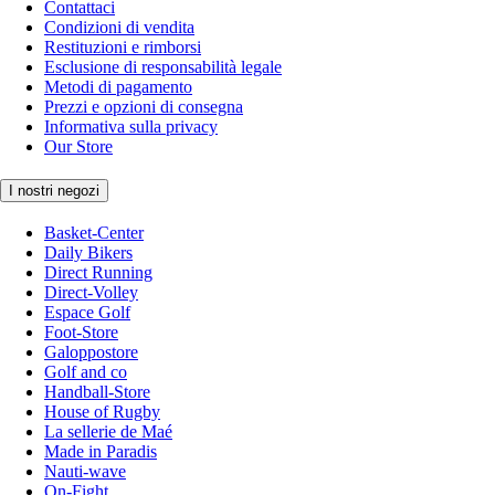
Contattaci
Condizioni di vendita
Restituzioni e rimborsi
Esclusione di responsabilità legale
Metodi di pagamento
Prezzi e opzioni di consegna
Informativa sulla privacy
Our Store
I nostri negozi
Basket-Center
Daily Bikers
Direct Running
Direct-Volley
Espace Golf
Foot-Store
Galoppostore
Golf and co
Handball-Store
House of Rugby
La sellerie de Maé
Made in Paradis
Nauti-wave
On-Fight