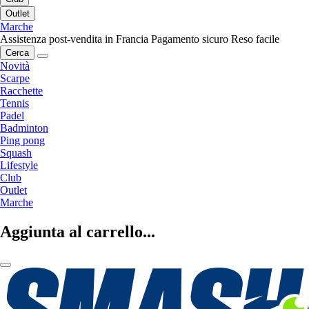
Outlet
Marche
Assistenza post-vendita in Francia
Pagamento sicuro
Reso facile
Cerca
Novità
Scarpe
Racchette
Tennis
Padel
Badminton
Ping pong
Squash
Lifestyle
Club
Outlet
Marche
Aggiunta al carrello...