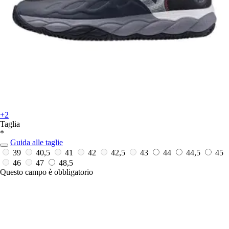
+2
Taglia
*
Guida alle taglie
39
40,5
41
42
42,5
43
44
44,5
45
46
47
48,5
Questo campo è obbligatorio