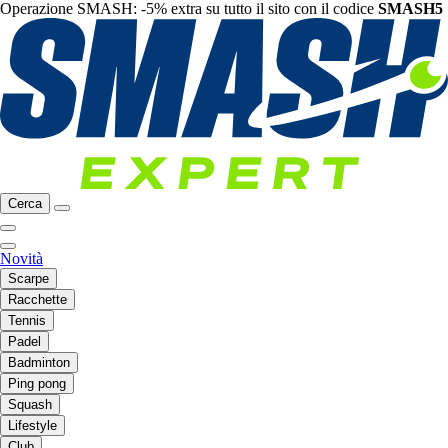
Operazione SMASH: -5% extra su tutto il sito con il codice
SMASH5
Cerca
Novità
Scarpe
Racchette
Tennis
Padel
Badminton
Ping pong
Squash
Lifestyle
Club