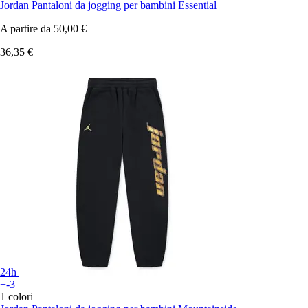
Jordan
Pantaloni da jogging per bambini Essential
A partire da
50,00 €
36,35 €
24h
+-3
1 colori