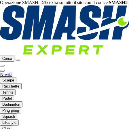
Operazione SMASH: -5% extra su tutto il sito con il codice
SMASH5
Cerca
Novità
Scarpe
Racchette
Tennis
Padel
Badminton
Ping pong
Squash
Lifestyle
Club