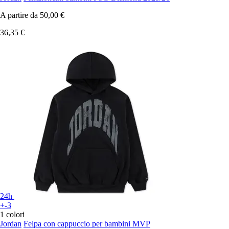
A partire da
50,00 €
36,35 €
24h
+-3
1 colori
Jordan
Felpa con cappuccio per bambini MVP