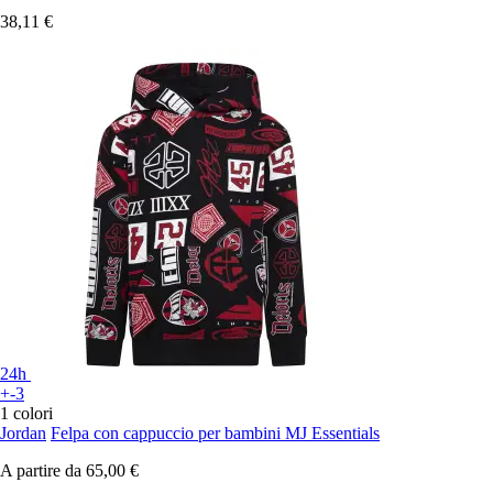
38,11 €
24h
+-3
1 colori
Jordan
Felpa con cappuccio per bambini MJ Essentials
A partire da
65,00 €