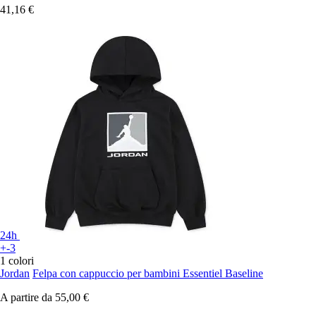
41,16 €
24h
+-3
1 colori
Jordan
Felpa con cappuccio per bambini Essentiel Baseline
A partire da
55,00 €