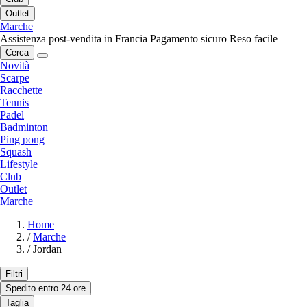
Outlet
Marche
Assistenza post-vendita in Francia
Pagamento sicuro
Reso facile
Cerca
Novità
Scarpe
Racchette
Tennis
Padel
Badminton
Ping pong
Squash
Lifestyle
Club
Outlet
Marche
Home
/
Marche
/
Jordan
Filtri
Spedito entro 24 ore
Taglia