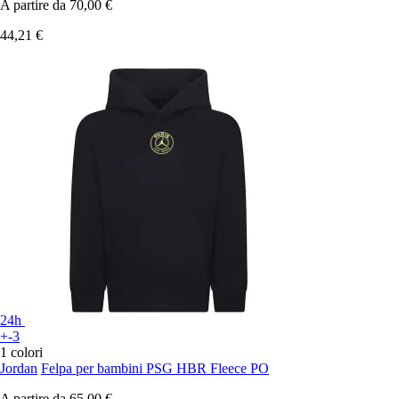
A partire da
70,00 €
44,21 €
24h
+-3
1 colori
Jordan
Felpa per bambini PSG HBR Fleece PO
A partire da
65,00 €