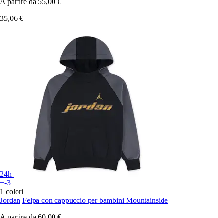
A partire da
55,00 €
35,06 €
24h
+-3
1 colori
Jordan
Felpa con cappuccio per bambini Mountainside
A partire da
60,00 €