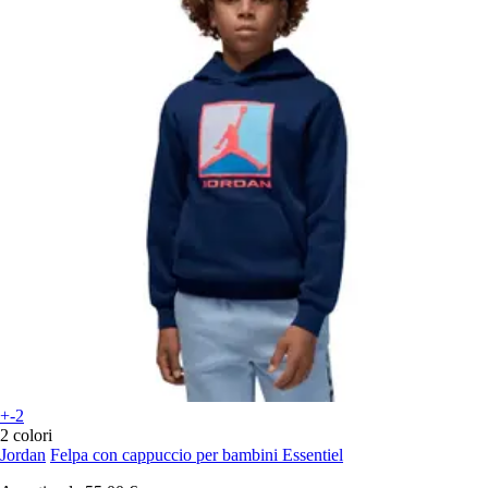
+-2
2 colori
Jordan
Felpa con cappuccio per bambini Essentiel