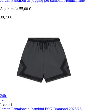
Jordan
Pantaloni da jogging per bambini Mountainside
A partire da
55,00 €
39,73 €
24h
+-3
1 colori
Jordan
Pantaloncini bambini PSG Diamond 2025/26