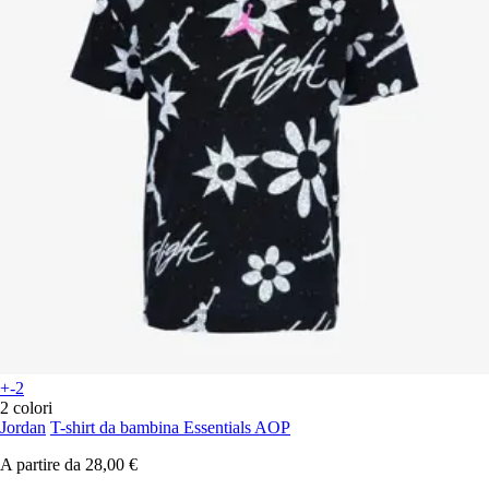
+-2
2 colori
Jordan
T-shirt da bambina Essentials AOP
A partire da
28,00 €