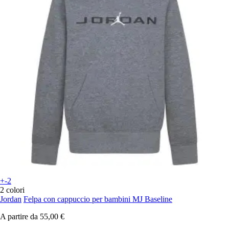
+-2
2 colori
Jordan
Felpa con cappuccio per bambini MJ Baseline
A partire da
55,00 €