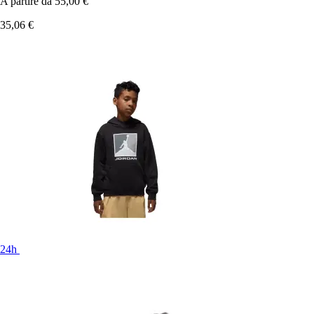
A partire da
55,00 €
35,06 €
24h