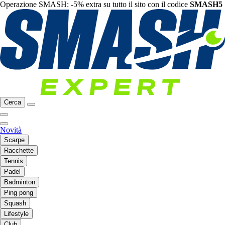
Operazione SMASH: -5% extra su tutto il sito con il codice
SMASH5
Cerca
Novità
Scarpe
Racchette
Tennis
Padel
Badminton
Ping pong
Squash
Lifestyle
Club