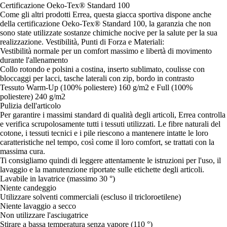
Certificazione Oeko-Tex® Standard 100
Come gli altri prodotti Errea, questa giacca sportiva dispone anche
della certificazione Oeko-Tex® Standard 100, la garanzia che non
sono state utilizzate sostanze chimiche nocive per la salute per la sua
realizzazione. Vestibilità, Punti di Forza e Materiali:
Vestibilità normale per un comfort massimo e libertà di movimento
durante l'allenamento
Collo rotondo e polsini a costina, inserto sublimato, coulisse con
bloccaggi per lacci, tasche laterali con zip, bordo in contrasto
Tessuto Warm-Up (100% poliestere) 160 g/m2 e Full (100%
poliestere) 240 g/m2
Pulizia dell'articolo
Per garantire i massimi standard di qualità degli articoli, Errea controlla
e verifica scrupolosamente tutti i tessuti utilizzati. Le fibre naturali del
cotone, i tessuti tecnici e i pile riescono a mantenere intatte le loro
caratteristiche nel tempo, così come il loro comfort, se trattati con la
massima cura.
Ti consigliamo quindi di leggere attentamente le istruzioni per l'uso, il
lavaggio e la manutenzione riportate sulle etichette degli articoli.
Lavabile in lavatrice (massimo 30 °)
Niente candeggio
Utilizzare solventi commerciali (escluso il tricloroetilene)
Niente lavaggio a secco
Non utilizzare l'asciugatrice
Stirare a bassa temperatura senza vapore (110 °)