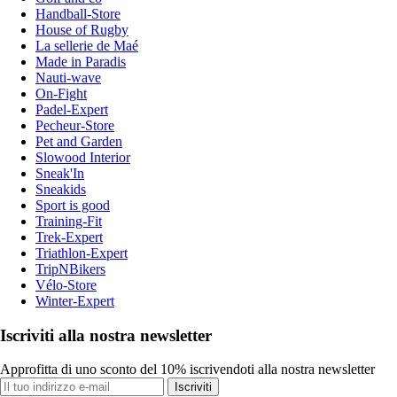
Handball-Store
House of Rugby
La sellerie de Maé
Made in Paradis
Nauti-wave
On-Fight
Padel-Expert
Pecheur-Store
Pet and Garden
Slowood Interior
Sneak'In
Sneakids
Sport is good
Training-Fit
Trek-Expert
Triathlon-Expert
TripNBikers
Vélo-Store
Winter-Expert
Iscriviti alla nostra newsletter
Approfitta di uno sconto del 10% iscrivendoti alla nostra newsletter
Iscriviti