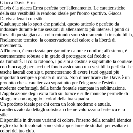
Giacca Davis Errea
Davis è la giacca Errea perfetta per l'allenamento. Le caratteristiche
della sua vestibilità la rendono ideale per l'uomo sportivo. Giacca
Davis: allenati con stile
Qualunque sia lo sport che pratichi, questo articolo è perfetto da
indossare durante le tue sessioni di allenamento più intense. I punti di
forza di questa giacca a collo rotondo sono sicuramente la traspirabilità,
l'isolamento termico, la conservazione del calore e la libertà di
movimento.
All'interno, è emerizzata per garantire calore e comfort; all'esterno, è
estremamente robusta e in grado di proteggere dal freddo e
dall'umidità. Il collo rotondo, i polsini a costina e soprattutto la coulisse
con bloccaggi per lacci nel fondo assicurano una vestibilità perfetta. Le
tasche laterali con zip ti permetteranno di avere i tuoi oggetti più
importanti sempre a portata di mano. Non dimenticare che Davis è un
prodotto che si caratterizza soprattutto per l'eleganza e l'estetica
moderna conferitagli dalla banda frontale stampata in sublimazione.
L'applicazione degli extra forti sul torace e sulle maniche permette di
sfoggiare con orgoglio i colori della tua squadra.
Un prodotto ideale per chi cerca un look moderno e attuale,
caratterizzato da dettagli sofisticati che ne valorizzano l'estetica e lo
stile.
Disponibile in diverse varianti di colore, l'inserto della tonalità identica
e gli extra forti colorati sono stati appositamente studiati per esaltare i
colori del tuo club.