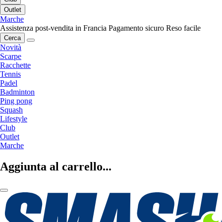
Outlet
Marche
Assistenza post-vendita in Francia
Pagamento sicuro
Reso facile
Cerca
Novità
Scarpe
Racchette
Tennis
Padel
Badminton
Ping pong
Squash
Lifestyle
Club
Outlet
Marche
Aggiunta al carrello...