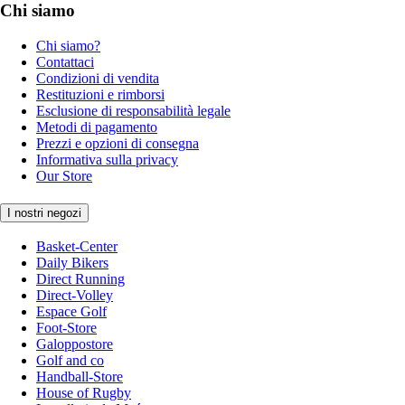
Chi siamo
Chi siamo?
Contattaci
Condizioni di vendita
Restituzioni e rimborsi
Esclusione di responsabilità legale
Metodi di pagamento
Prezzi e opzioni di consegna
Informativa sulla privacy
Our Store
I nostri negozi
Basket-Center
Daily Bikers
Direct Running
Direct-Volley
Espace Golf
Foot-Store
Galoppostore
Golf and co
Handball-Store
House of Rugby