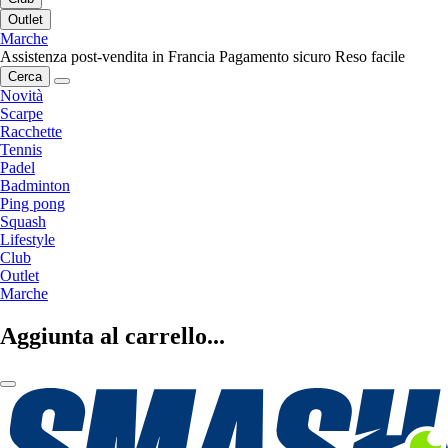
Outlet
Marche
Assistenza post-vendita in Francia
Pagamento sicuro
Reso facile
Cerca
Novità
Scarpe
Racchette
Tennis
Padel
Badminton
Ping pong
Squash
Lifestyle
Club
Outlet
Marche
Aggiunta al carrello...