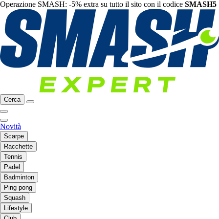
Operazione SMASH: -5% extra su tutto il sito con il codice
SMASH5
Cerca
Novità
Scarpe
Racchette
Tennis
Padel
Badminton
Ping pong
Squash
Lifestyle
Club