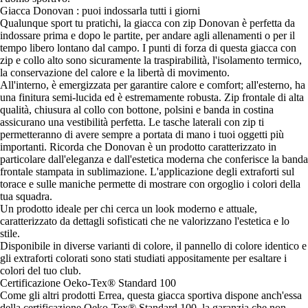
Giacca Donovan : puoi indossarla tutti i giorni
Qualunque sport tu pratichi, la giacca con zip Donovan è perfetta da
indossare prima e dopo le partite, per andare agli allenamenti o per il
tempo libero lontano dal campo. I punti di forza di questa giacca con
zip e collo alto sono sicuramente la traspirabilità, l'isolamento termico,
la conservazione del calore e la libertà di movimento.
All'interno, è emergizzata per garantire calore e comfort; all'esterno, ha
una finitura semi-lucida ed è estremamente robusta. Zip frontale di alta
qualità, chiusura al collo con bottone, polsini e banda in costina
assicurano una vestibilità perfetta. Le tasche laterali con zip ti
permetteranno di avere sempre a portata di mano i tuoi oggetti più
importanti. Ricorda che Donovan è un prodotto caratterizzato in
particolare dall'eleganza e dall'estetica moderna che conferisce la banda
frontale stampata in sublimazione. L'applicazione degli extraforti sul
torace e sulle maniche permette di mostrare con orgoglio i colori della
tua squadra.
Un prodotto ideale per chi cerca un look moderno e attuale,
caratterizzato da dettagli sofisticati che ne valorizzano l'estetica e lo
stile.
Disponibile in diverse varianti di colore, il pannello di colore identico e
gli extraforti colorati sono stati studiati appositamente per esaltare i
colori del tuo club.
Certificazione Oeko-Tex® Standard 100
Come gli altri prodotti Errea, questa giacca sportiva dispone anch'essa
della certificazione Oeko-Tex® Standard 100, la garanzia che non