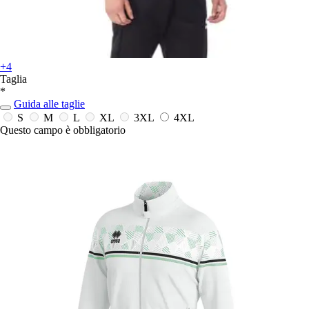
+4
Taglia
*
Guida alle taglie
S
M
L
XL
3XL
4XL
Questo campo è obbligatorio