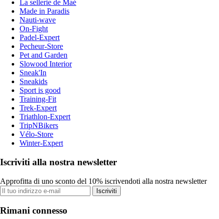
La sellerie de Maé
Made in Paradis
Nauti-wave
On-Fight
Padel-Expert
Pecheur-Store
Pet and Garden
Slowood Interior
Sneak'In
Sneakids
Sport is good
Training-Fit
Trek-Expert
Triathlon-Expert
TripNBikers
Vélo-Store
Winter-Expert
Iscriviti alla nostra newsletter
Approfitta di uno sconto del 10% iscrivendoti alla nostra newsletter
Iscriviti
Rimani connesso