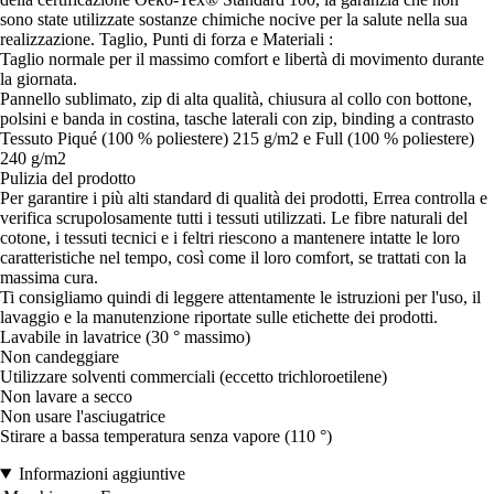
sono state utilizzate sostanze chimiche nocive per la salute nella sua
realizzazione. Taglio, Punti di forza e Materiali :
Taglio normale per il massimo comfort e libertà di movimento durante
la giornata.
Pannello sublimato, zip di alta qualità, chiusura al collo con bottone,
polsini e banda in costina, tasche laterali con zip, binding a contrasto
Tessuto Piqué (100 % poliestere) 215 g/m2 e Full (100 % poliestere)
240 g/m2
Pulizia del prodotto
Per garantire i più alti standard di qualità dei prodotti, Errea controlla e
verifica scrupolosamente tutti i tessuti utilizzati. Le fibre naturali del
cotone, i tessuti tecnici e i feltri riescono a mantenere intatte le loro
caratteristiche nel tempo, così come il loro comfort, se trattati con la
massima cura.
Ti consigliamo quindi di leggere attentamente le istruzioni per l'uso, il
lavaggio e la manutenzione riportate sulle etichette dei prodotti.
Lavabile in lavatrice (30 ° massimo)
Non candeggiare
Utilizzare solventi commerciali (eccetto trichloroetilene)
Non lavare a secco
Non usare l'asciugatrice
Stirare a bassa temperatura senza vapore (110 °)
Informazioni aggiuntive