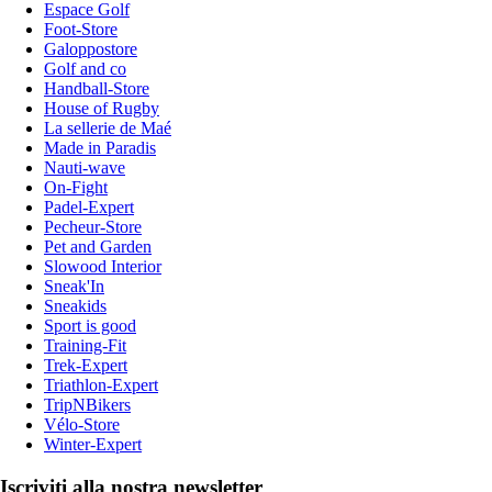
Espace Golf
Foot-Store
Galoppostore
Golf and co
Handball-Store
House of Rugby
La sellerie de Maé
Made in Paradis
Nauti-wave
On-Fight
Padel-Expert
Pecheur-Store
Pet and Garden
Slowood Interior
Sneak'In
Sneakids
Sport is good
Training-Fit
Trek-Expert
Triathlon-Expert
TripNBikers
Vélo-Store
Winter-Expert
Iscriviti alla nostra newsletter