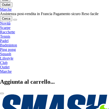
Outlet
Marche
Assistenza post-vendita in Francia
Pagamento sicuro
Reso facile
Cerca
Novità
Scarpe
Racchette
Tennis
Padel
Badminton
Ping pong
Squash
Lifestyle
Club
Outlet
Marche
Aggiunta al carrello...