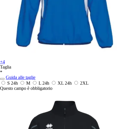
+4
Taglia
*
Guida alle taglie
S
24h
M
L
24h
XL
24h
2XL
Questo campo è obbligatorio