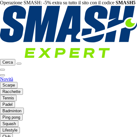
Operazione SMASH: -5% extra su tutto il sito con il codice
SMASH5
Cerca
Novità
Scarpe
Racchette
Tennis
Padel
Badminton
Ping pong
Squash
Lifestyle
Club