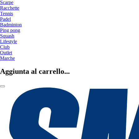
Scarpe
Racchette
Tennis
Padel
Badminton
Ping pong
Squash
Lifestyle
Club
Outlet
Marche
Aggiunta al carrello...