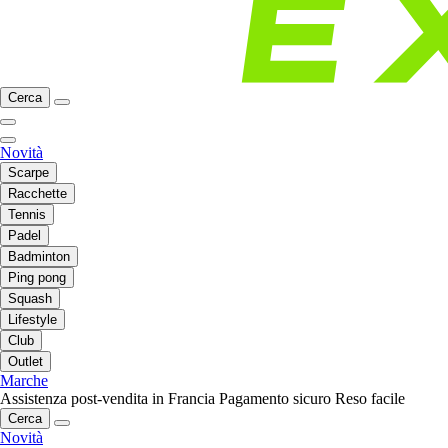
Cerca
Novità
Scarpe
Racchette
Tennis
Padel
Badminton
Ping pong
Squash
Lifestyle
Club
Outlet
Marche
Assistenza post-vendita in Francia
Pagamento sicuro
Reso facile
Cerca
Novità