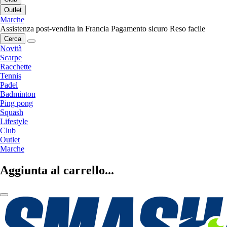
Outlet
Marche
Assistenza post-vendita in Francia
Pagamento sicuro
Reso facile
Cerca
Novità
Scarpe
Racchette
Tennis
Padel
Badminton
Ping pong
Squash
Lifestyle
Club
Outlet
Marche
Aggiunta al carrello...