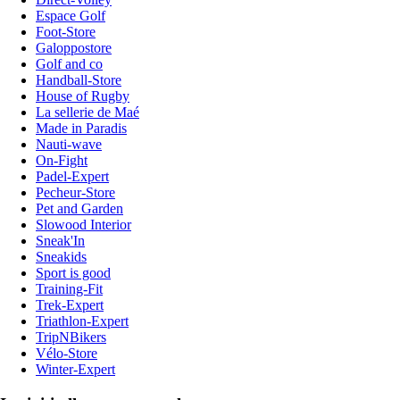
Espace Golf
Foot-Store
Galoppostore
Golf and co
Handball-Store
House of Rugby
La sellerie de Maé
Made in Paradis
Nauti-wave
On-Fight
Padel-Expert
Pecheur-Store
Pet and Garden
Slowood Interior
Sneak'In
Sneakids
Sport is good
Training-Fit
Trek-Expert
Triathlon-Expert
TripNBikers
Vélo-Store
Winter-Expert