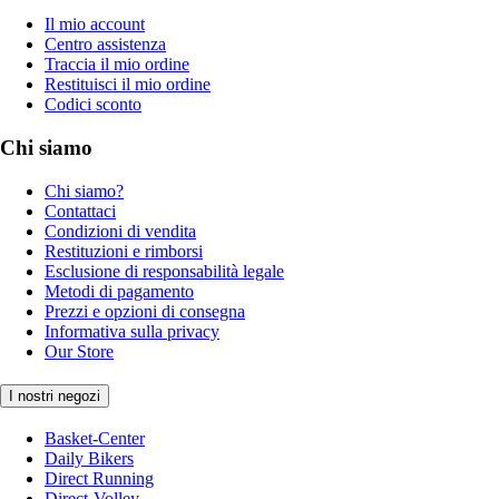
Il mio account
Centro assistenza
Traccia il mio ordine
Restituisci il mio ordine
Codici sconto
Chi siamo
Chi siamo?
Contattaci
Condizioni di vendita
Restituzioni e rimborsi
Esclusione di responsabilità legale
Metodi di pagamento
Prezzi e opzioni di consegna
Informativa sulla privacy
Our Store
I nostri negozi
Basket-Center
Daily Bikers
Direct Running
Direct-Volley