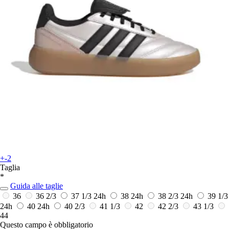
+-2
Taglia
*
Guida alle taglie
36
36 2/3
37 1/3
24h
38
24h
38 2/3
24h
39 1/3
24h
40
24h
40 2/3
41 1/3
42
42 2/3
43 1/3
44
Questo campo è obbligatorio