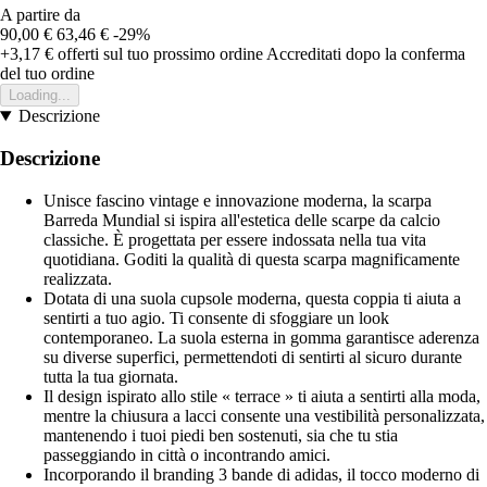
A partire da
90,00 €
63,46 €
-29%
+3,17 €
offerti sul tuo prossimo ordine
Accreditati dopo la conferma
del tuo ordine
Loading...
Descrizione
Descrizione
Unisce fascino vintage e innovazione moderna, la scarpa
Barreda Mundial si ispira all'estetica delle scarpe da calcio
classiche. È progettata per essere indossata nella tua vita
quotidiana. Goditi la qualità di questa scarpa magnificamente
realizzata.
Dotata di una suola cupsole moderna, questa coppia ti aiuta a
sentirti a tuo agio. Ti consente di sfoggiare un look
contemporaneo. La suola esterna in gomma garantisce aderenza
su diverse superfici, permettendoti di sentirti al sicuro durante
tutta la tua giornata.
Il design ispirato allo stile « terrace » ti aiuta a sentirti alla moda,
mentre la chiusura a lacci consente una vestibilità personalizzata,
mantenendo i tuoi piedi ben sostenuti, sia che tu stia
passeggiando in città o incontrando amici.
Incorporando il branding 3 bande di adidas, il tocco moderno di