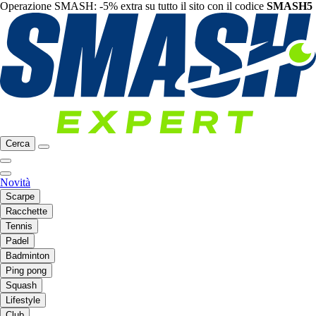
Operazione SMASH: -5% extra su tutto il sito con il codice
SMASH5
Cerca
Novità
Scarpe
Racchette
Tennis
Padel
Badminton
Ping pong
Squash
Lifestyle
Club