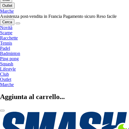
Outlet
Marche
Assistenza post-vendita in Francia
Pagamento sicuro
Reso facile
Cerca
Novità
Scarpe
Racchette
Tennis
Padel
Badminton
Ping pong
Squash
Lifestyle
Club
Outlet
Marche
Aggiunta al carrello...