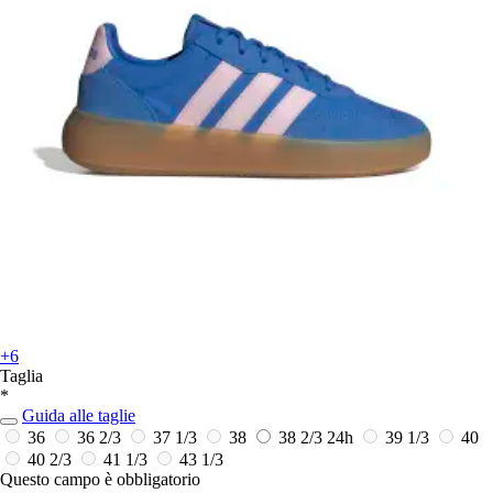
+6
Taglia
*
Guida alle taglie
36
36 2/3
37 1/3
38
38 2/3
24h
39 1/3
40
40 2/3
41 1/3
43 1/3
Questo campo è obbligatorio