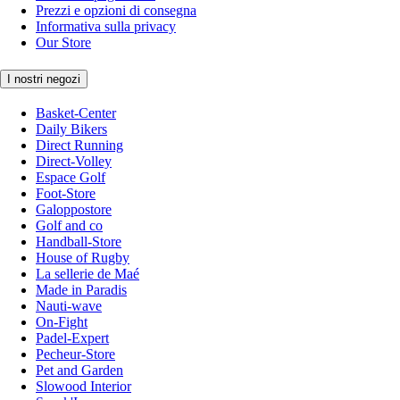
Prezzi e opzioni di consegna
Informativa sulla privacy
Our Store
I nostri negozi
Basket-Center
Daily Bikers
Direct Running
Direct-Volley
Espace Golf
Foot-Store
Galoppostore
Golf and co
Handball-Store
House of Rugby
La sellerie de Maé
Made in Paradis
Nauti-wave
On-Fight
Padel-Expert
Pecheur-Store
Pet and Garden
Slowood Interior