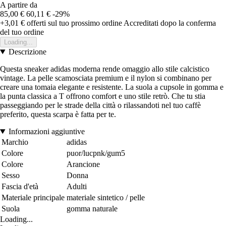
A partire da
85,00 €
60,11 €
-29%
+3,01 €
offerti sul tuo prossimo ordine
Accreditati dopo la conferma
del tuo ordine
Loading...
Descrizione
Questa sneaker adidas moderna rende omaggio allo stile calcistico
vintage. La pelle scamosciata premium e il nylon si combinano per
creare una tomaia elegante e resistente. La suola a cupsole in gomma e
la punta classica a T offrono comfort e uno stile retrò. Che tu stia
passeggiando per le strade della città o rilassandoti nel tuo caffè
preferito, questa scarpa è fatta per te.
Informazioni aggiuntive
Marchio
adidas
Colore
puor/lucpnk/gum5
Colore
Arancione
Sesso
Donna
Fascia d'età
Adulti
Materiale principale
materiale sintetico / pelle
Suola
gomma naturale
Loading...