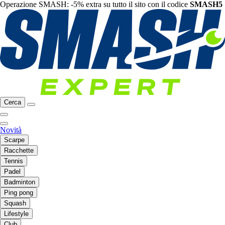
Operazione SMASH: -5% extra su tutto il sito con il codice
SMASH5
Cerca
Novità
Scarpe
Racchette
Tennis
Padel
Badminton
Ping pong
Squash
Lifestyle
Club