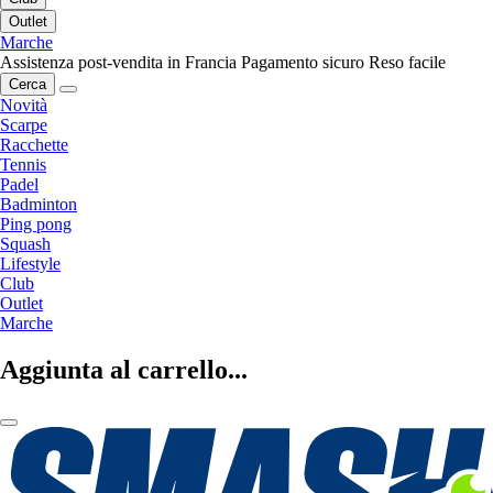
Outlet
Marche
Assistenza post-vendita in Francia
Pagamento sicuro
Reso facile
Cerca
Novità
Scarpe
Racchette
Tennis
Padel
Badminton
Ping pong
Squash
Lifestyle
Club
Outlet
Marche
Aggiunta al carrello...