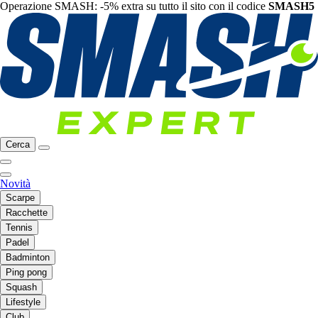
Operazione SMASH: -5% extra su tutto il sito con il codice
SMASH5
Cerca
Novità
Scarpe
Racchette
Tennis
Padel
Badminton
Ping pong
Squash
Lifestyle
Club