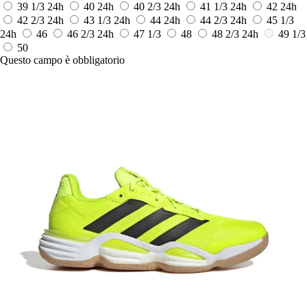
39 1/3
24h
40
24h
40 2/3
24h
41 1/3
24h
42
24h
42 2/3
24h
43 1/3
24h
44
24h
44 2/3
24h
45 1/3
24h
46
46 2/3
24h
47 1/3
48
48 2/3
24h
49 1/3
50
Questo campo è obbligatorio