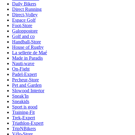
Daily Bikers
Direct Running
Direct-Volley
Espace Golf
Foot-Store
Galoppostore
Golf and co
Handball-Store
House of Rugby
La sellerie de Maé
Made in Paradis
Nauti-wave
On-Fight
Padel-Expert
Pecheur-Store
Pet and Garden
Slowood Interior
Sneak'In
Sneakids
Sport is good
Training-Fit
Trek-Expert
Triathlon-Expert
TripNBikers
Vélo-Store