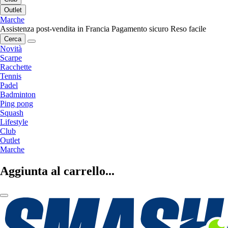
Outlet
Marche
Assistenza post-vendita in Francia
Pagamento sicuro
Reso facile
Cerca
Novità
Scarpe
Racchette
Tennis
Padel
Badminton
Ping pong
Squash
Lifestyle
Club
Outlet
Marche
Aggiunta al carrello...