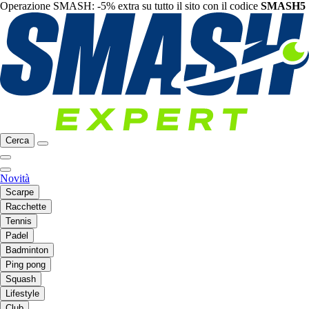
Operazione SMASH: -5% extra su tutto il sito con il codice
SMASH5
Cerca
Novità
Scarpe
Racchette
Tennis
Padel
Badminton
Ping pong
Squash
Lifestyle
Club