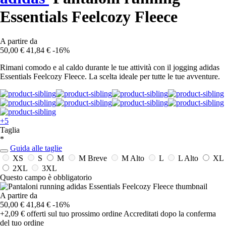
Essentials Feelcozy Fleece
A partire da
50,00 €
41,84 €
-16%
Rimani comodo e al caldo durante le tue attività con il jogging adidas
Essentials Feelcozy Fleece. La scelta ideale per tutte le tue avventure.
+5
Taglia
*
Guida alle taglie
XS
S
M
M Breve
M Alto
L
L Alto
XL
2XL
3XL
Questo campo è obbligatorio
A partire da
50,00 €
41,84 €
-16%
+2,09 €
offerti sul tuo prossimo ordine
Accreditati dopo la conferma
del tuo ordine