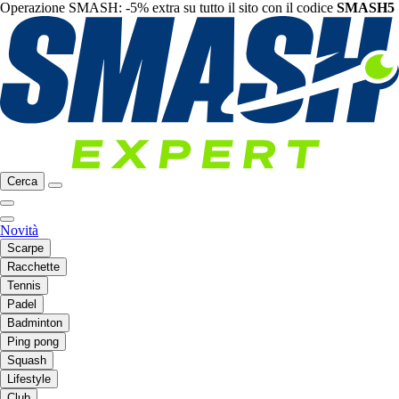
Operazione SMASH: -5% extra su tutto il sito con il codice
SMASH5
Cerca
Novità
Scarpe
Racchette
Tennis
Padel
Badminton
Ping pong
Squash
Lifestyle
Club