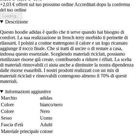
+2,03 €
offerti sul tuo prossimo ordine
Accreditati dopo la conferma
del tuo ordine
Loading...
Descrizione
Questo hoodie adidas è quello che ti serve quando hai bisogno di
comfort. La sua realizzazione in french terry morbido ti permette di
rilassarti. I polsini a costine trattengono il calore e un logo ricamato
aggiunge il tocco finale. Che si tratti di uscire o di restare a casa,
indossa questo essenziale. Scegliendo materiali riciclati, possiamo
riutilizzare risorse già create, contribuendo a ridurre i rifiuti. La scelta
di materiali rinnovabili ci aiuta anche a diminuire la nostra dipendenza
dalle risorse esauribili. I nostri prodotti realizzati con un mix di
materiali riciclati e rinnovabili contengono almeno il 70% di questi
materiali.
Informazioni aggiuntive
Marchio
adidas
Colore
bianco/nero
Colore
Nero
Sesso
Uomo
Fascia d'età
Adulti
Materiale principale
cotone