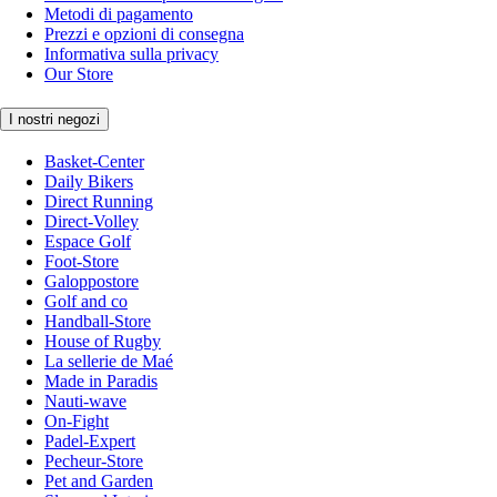
Metodi di pagamento
Prezzi e opzioni di consegna
Informativa sulla privacy
Our Store
I nostri negozi
Basket-Center
Daily Bikers
Direct Running
Direct-Volley
Espace Golf
Foot-Store
Galoppostore
Golf and co
Handball-Store
House of Rugby
La sellerie de Maé
Made in Paradis
Nauti-wave
On-Fight
Padel-Expert
Pecheur-Store
Pet and Garden