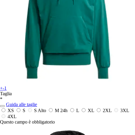
+-1
Taglia
*
Guida alle taglie
XS
S
S Alto
M
24h
L
XL
2XL
3XL
4XL
Questo campo è obbligatorio