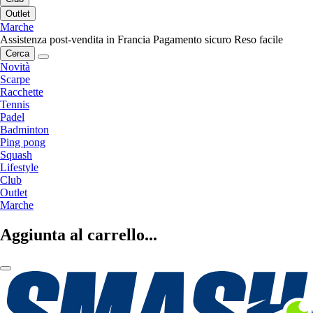
Outlet
Marche
Assistenza post-vendita in Francia
Pagamento sicuro
Reso facile
Cerca
Novità
Scarpe
Racchette
Tennis
Padel
Badminton
Ping pong
Squash
Lifestyle
Club
Outlet
Marche
Aggiunta al carrello...