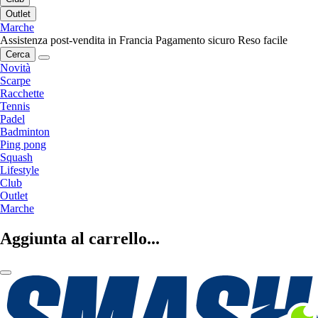
Outlet
Marche
Assistenza post-vendita in Francia
Pagamento sicuro
Reso facile
Cerca
Novità
Scarpe
Racchette
Tennis
Padel
Badminton
Ping pong
Squash
Lifestyle
Club
Outlet
Marche
Aggiunta al carrello...