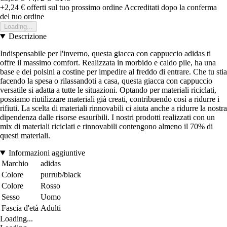
+2,24 €
offerti sul tuo prossimo ordine
Accreditati dopo la conferma
del tuo ordine
Loading...
Descrizione
Indispensabile per l'inverno, questa giacca con cappuccio adidas ti
offre il massimo comfort. Realizzata in morbido e caldo pile, ha una
base e dei polsini a costine per impedire al freddo di entrare. Che tu stia
facendo la spesa o rilassandoti a casa, questa giacca con cappuccio
versatile si adatta a tutte le situazioni. Optando per materiali riciclati,
possiamo riutilizzare materiali già creati, contribuendo così a ridurre i
rifiuti. La scelta di materiali rinnovabili ci aiuta anche a ridurre la nostra
dipendenza dalle risorse esauribili. I nostri prodotti realizzati con un
mix di materiali riciclati e rinnovabili contengono almeno il 70% di
questi materiali.
Informazioni aggiuntive
Marchio
adidas
Colore
purrub/black
Colore
Rosso
Sesso
Uomo
Fascia d'età
Adulti
Loading...