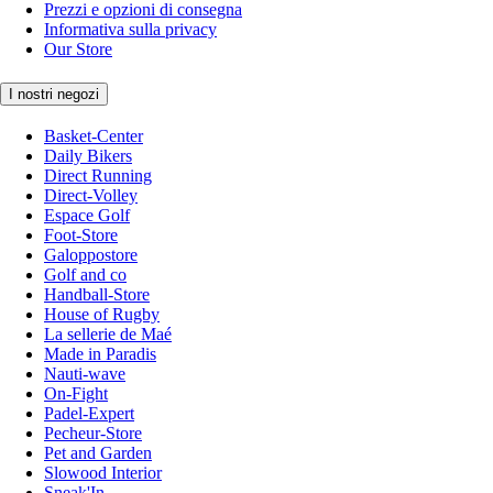
Prezzi e opzioni di consegna
Informativa sulla privacy
Our Store
I nostri negozi
Basket-Center
Daily Bikers
Direct Running
Direct-Volley
Espace Golf
Foot-Store
Galoppostore
Golf and co
Handball-Store
House of Rugby
La sellerie de Maé
Made in Paradis
Nauti-wave
On-Fight
Padel-Expert
Pecheur-Store
Pet and Garden
Slowood Interior
Sneak'In