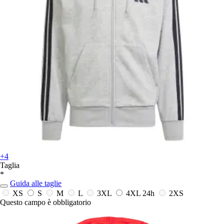
+4
Taglia
*
Guida alle taglie
XS
S
M
L
3XL
4XL
24h
2XS
Questo campo è obbligatorio