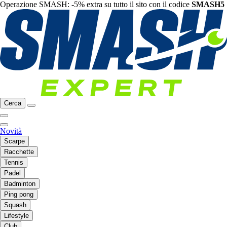
Operazione SMASH: -5% extra su tutto il sito con il codice
SMASH5
Cerca
Novità
Scarpe
Racchette
Tennis
Padel
Badminton
Ping pong
Squash
Lifestyle
Club