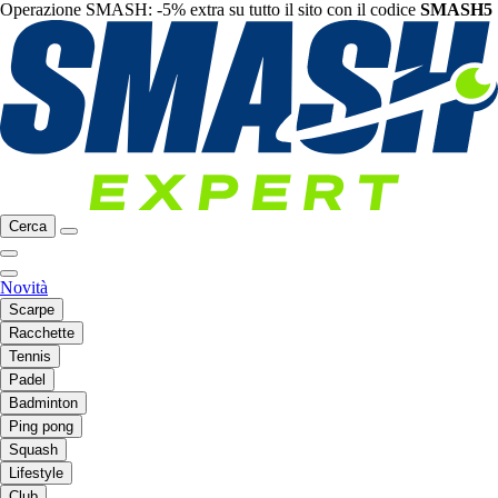
Operazione SMASH: -5% extra su tutto il sito con il codice
SMASH5
Cerca
Novità
Scarpe
Racchette
Tennis
Padel
Badminton
Ping pong
Squash
Lifestyle
Club