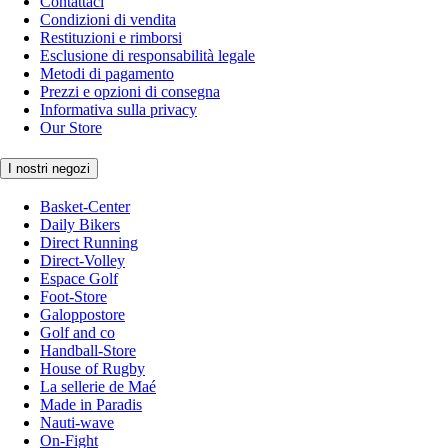
Contattaci
Condizioni di vendita
Restituzioni e rimborsi
Esclusione di responsabilità legale
Metodi di pagamento
Prezzi e opzioni di consegna
Informativa sulla privacy
Our Store
I nostri negozi
Basket-Center
Daily Bikers
Direct Running
Direct-Volley
Espace Golf
Foot-Store
Galoppostore
Golf and co
Handball-Store
House of Rugby
La sellerie de Maé
Made in Paradis
Nauti-wave
On-Fight