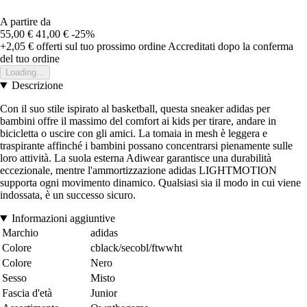
A partire da
55,00 €
41,00 €
-25%
+2,05 €
offerti sul tuo prossimo ordine
Accreditati dopo la conferma
del tuo ordine
Loading...
Descrizione
Con il suo stile ispirato al basketball, questa sneaker adidas per
bambini offre il massimo del comfort ai kids per tirare, andare in
bicicletta o uscire con gli amici. La tomaia in mesh è leggera e
traspirante affinché i bambini possano concentrarsi pienamente sulle
loro attività. La suola esterna Adiwear garantisce una durabilità
eccezionale, mentre l'ammortizzazione adidas LIGHTMOTION
supporta ogni movimento dinamico. Qualsiasi sia il modo in cui viene
indossata, è un successo sicuro.
Informazioni aggiuntive
Marchio
adidas
Colore
cblack/secobl/ftwwht
Colore
Nero
Sesso
Misto
Fascia d'età
Junior