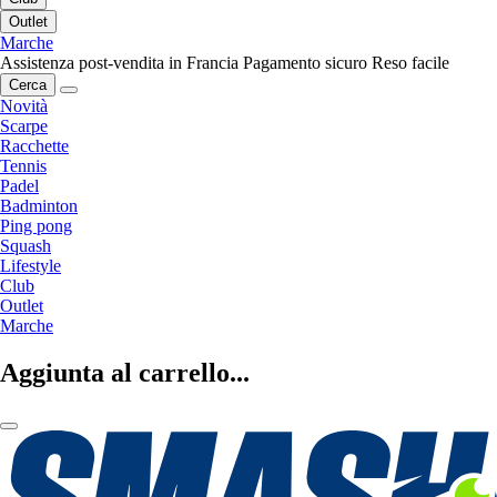
Outlet
Marche
Assistenza post-vendita in Francia
Pagamento sicuro
Reso facile
Cerca
Novità
Scarpe
Racchette
Tennis
Padel
Badminton
Ping pong
Squash
Lifestyle
Club
Outlet
Marche
Aggiunta al carrello...