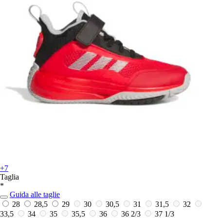
+7
Taglia
*
Guida alle taglie
28
28,5
29
30
30,5
31
31,5
32
33,5
34
35
35,5
36
36 2/3
37 1/3