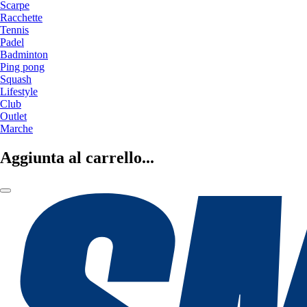
Scarpe
Racchette
Tennis
Padel
Badminton
Ping pong
Squash
Lifestyle
Club
Outlet
Marche
Aggiunta al carrello...