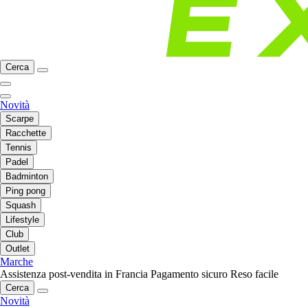
Cerca
Novità
Scarpe
Racchette
Tennis
Padel
Badminton
Ping pong
Squash
Lifestyle
Club
Outlet
Marche
Assistenza post-vendita in Francia
Pagamento sicuro
Reso facile
Cerca
Novità