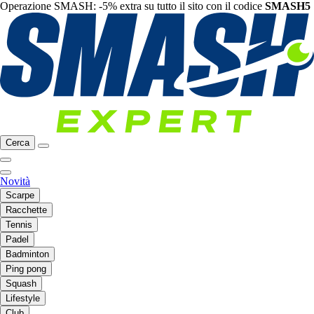
Operazione SMASH: -5% extra su tutto il sito con il codice
SMASH5
Cerca
Novità
Scarpe
Racchette
Tennis
Padel
Badminton
Ping pong
Squash
Lifestyle
Club