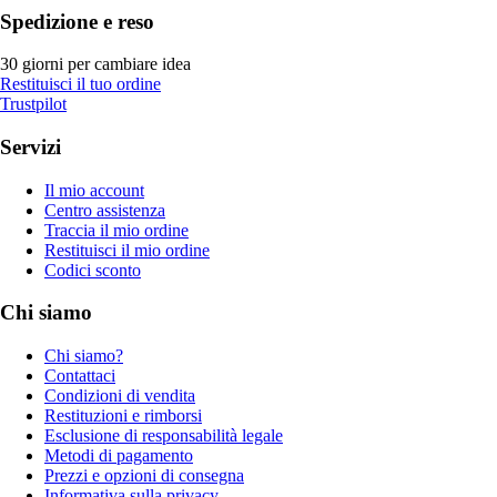
Spedizione e reso
30 giorni per cambiare idea
Restituisci il tuo ordine
Trustpilot
Servizi
Il mio account
Centro assistenza
Traccia il mio ordine
Restituisci il mio ordine
Codici sconto
Chi siamo
Chi siamo?
Contattaci
Condizioni di vendita
Restituzioni e rimborsi
Esclusione di responsabilità legale
Metodi di pagamento
Prezzi e opzioni di consegna
Informativa sulla privacy