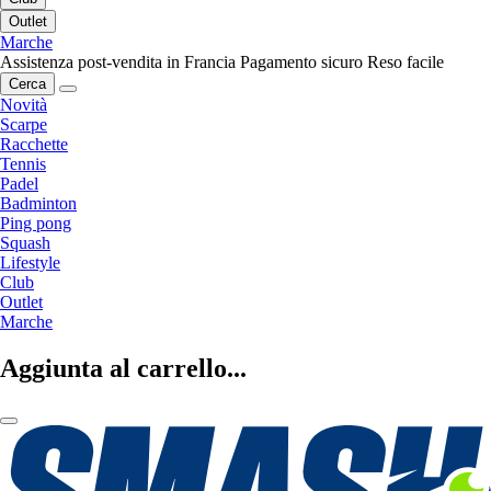
Outlet
Marche
Assistenza post-vendita in Francia
Pagamento sicuro
Reso facile
Cerca
Novità
Scarpe
Racchette
Tennis
Padel
Badminton
Ping pong
Squash
Lifestyle
Club
Outlet
Marche
Aggiunta al carrello...