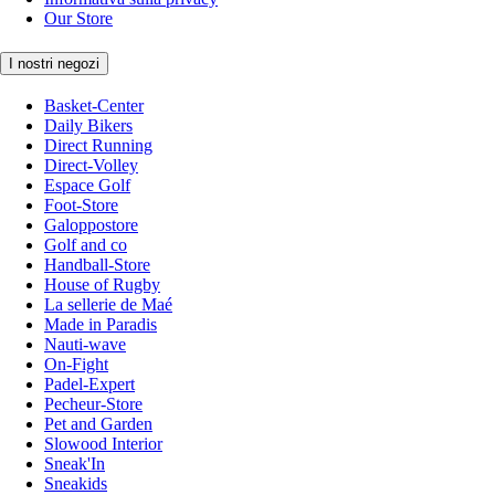
Our Store
I nostri negozi
Basket-Center
Daily Bikers
Direct Running
Direct-Volley
Espace Golf
Foot-Store
Galoppostore
Golf and co
Handball-Store
House of Rugby
La sellerie de Maé
Made in Paradis
Nauti-wave
On-Fight
Padel-Expert
Pecheur-Store
Pet and Garden
Slowood Interior
Sneak'In
Sneakids