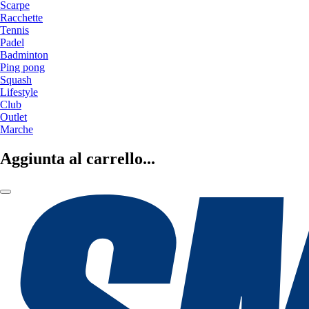
Scarpe
Racchette
Tennis
Padel
Badminton
Ping pong
Squash
Lifestyle
Club
Outlet
Marche
Aggiunta al carrello...