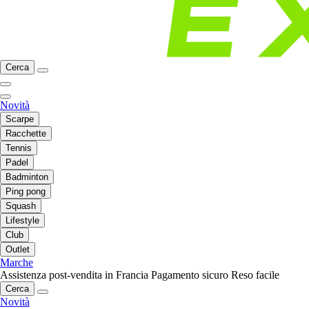
Cerca
Novità
Scarpe
Racchette
Tennis
Padel
Badminton
Ping pong
Squash
Lifestyle
Club
Outlet
Marche
Assistenza post-vendita in Francia
Pagamento sicuro
Reso facile
Cerca
Novità