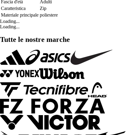
Fascia d'età
Adulti
Caratteristica
Zip
Materiale principale
poliestere
Loading...
Loading...
Tutte le nostre marche