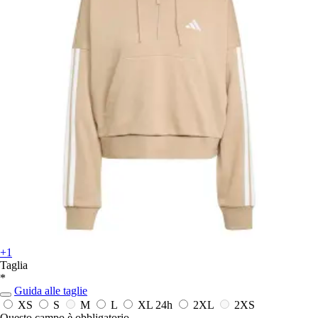
+1
Taglia
*
Guida alle taglie
XS
S
M
L
XL
24h
2XL
2XS
Questo campo è obbligatorio