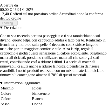
A partire da
60,00 €
47,94 €
-20%
+2,40 €
offerti sul tuo prossimo ordine
Accreditati dopo la conferma
del tuo ordine
Loading...
Descrizione
Che tu stia uscendo per una passeggiata o ti stia rannicchiando sul
divano, questo felpa con cappuccio adidas è fatto per te. Realizzato in
french terry morbido sulla pelle, è decorato con 3 strisce lungo le
maniche per un maggiore comfort e stile. Alza la zip, regola il
cappuccio e goditi questa sensazione di calore accogliente. Scegliendo
materiali riciclati, possiamo riutilizzare materiali che sono già stati
creati, contribuendo così a ridurre i rifiuti. La scelta di materiali
rinnovabili ci aiuta anche a ridurre la nostra dipendenza da risorse
esauribili. I nostri prodotti realizzati con un mix di materiali riciclati e
rinnovabili contengono almeno il 70% di questi materiali.
Informazioni aggiuntive
Marchio
adidas
Colore
bianco/nero
Colore
Bianco
Sesso
Donna