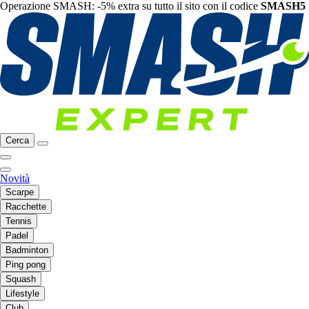
Operazione SMASH: -5% extra su tutto il sito con il codice
SMASH5
Cerca
Novità
Scarpe
Racchette
Tennis
Padel
Badminton
Ping pong
Squash
Lifestyle
Club