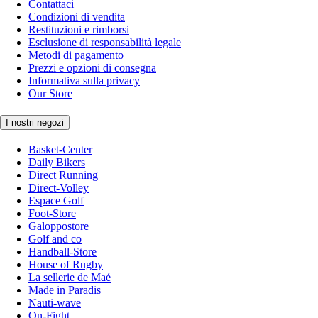
Contattaci
Condizioni di vendita
Restituzioni e rimborsi
Esclusione di responsabilità legale
Metodi di pagamento
Prezzi e opzioni di consegna
Informativa sulla privacy
Our Store
I nostri negozi
Basket-Center
Daily Bikers
Direct Running
Direct-Volley
Espace Golf
Foot-Store
Galoppostore
Golf and co
Handball-Store
House of Rugby
La sellerie de Maé
Made in Paradis
Nauti-wave
On-Fight