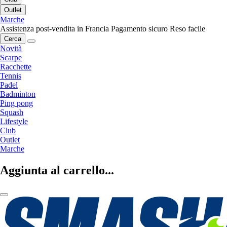
Outlet
Marche
Assistenza post-vendita in Francia
Pagamento sicuro
Reso facile
Cerca
Novità
Scarpe
Racchette
Tennis
Padel
Badminton
Ping pong
Squash
Lifestyle
Club
Outlet
Marche
Aggiunta al carrello...