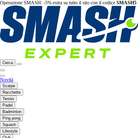
Operazione SMASH: -5% extra su tutto il sito con il codice
SMASH5
Cerca
Novità
Scarpe
Racchette
Tennis
Padel
Badminton
Ping pong
Squash
Lifestyle
Club