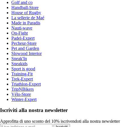
Golf and co
Handball-Store
House of Rugby
La sellerie de Maé
Made in Paradis
Nauti-wave
On-Fight
Padel-Expert
Pecheur-Store
Pet and Garden
Slowood Interior
Sneak'In
Sneakids
Sport is good
Training-Fit
Trek-Expert
Triathlon-Expert
TripNBikers
Vélo-Store
Winter-Expert
Iscriviti alla nostra newsletter
Approfitta di uno sconto del 10% iscrivendoti alla nostra newsletter
Iscriviti