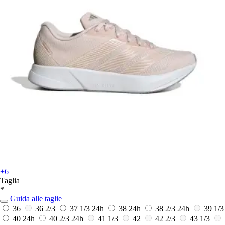
+6
Taglia
*
Guida alle taglie
36
36 2/3
37 1/3
24h
38
24h
38 2/3
24h
39 1/3
40
24h
40 2/3
24h
41 1/3
42
42 2/3
43 1/3