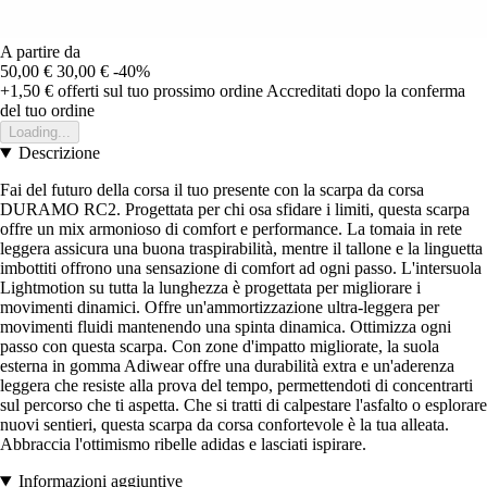
A partire da
50,00 €
30,00 €
-40%
+1,50 €
offerti sul tuo prossimo ordine
Accreditati dopo la conferma
del tuo ordine
Loading...
Descrizione
Fai del futuro della corsa il tuo presente con la scarpa da corsa
DURAMO RC2. Progettata per chi osa sfidare i limiti, questa scarpa
offre un mix armonioso di comfort e performance. La tomaia in rete
leggera assicura una buona traspirabilità, mentre il tallone e la linguetta
imbottiti offrono una sensazione di comfort ad ogni passo. L'intersuola
Lightmotion su tutta la lunghezza è progettata per migliorare i
movimenti dinamici. Offre un'ammortizzazione ultra-leggera per
movimenti fluidi mantenendo una spinta dinamica. Ottimizza ogni
passo con questa scarpa. Con zone d'impatto migliorate, la suola
esterna in gomma Adiwear offre una durabilità extra e un'aderenza
leggera che resiste alla prova del tempo, permettendoti di concentrarti
sul percorso che ti aspetta. Che si tratti di calpestare l'asfalto o esplorare
nuovi sentieri, questa scarpa da corsa confortevole è la tua alleata.
Abbraccia l'ottimismo ribelle adidas e lasciati ispirare.
Informazioni aggiuntive