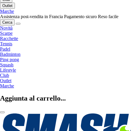
Outlet
Marche
Assistenza post-vendita in Francia
Pagamento sicuro
Reso facile
Cerca
Novità
Scarpe
Racchette
Tennis
Padel
Badminton
Ping pong
Squash
Lifestyle
Club
Outlet
Marche
Aggiunta al carrello...