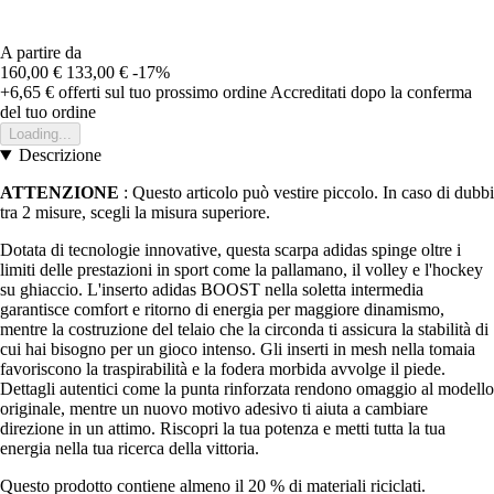
A partire da
160,00 €
133,00 €
-17%
+6,65 €
offerti sul tuo prossimo ordine
Accreditati dopo la conferma
del tuo ordine
Loading...
Descrizione
ATTENZIONE
: Questo articolo può vestire piccolo. In caso di dubbi
tra 2 misure, scegli la misura superiore.
Dotata di tecnologie innovative, questa scarpa adidas spinge oltre i
limiti delle prestazioni in sport come la pallamano, il volley e l'hockey
su ghiaccio. L'inserto adidas BOOST nella soletta intermedia
garantisce comfort e ritorno di energia per maggiore dinamismo,
mentre la costruzione del telaio che la circonda ti assicura la stabilità di
cui hai bisogno per un gioco intenso. Gli inserti in mesh nella tomaia
favoriscono la traspirabilità e la fodera morbida avvolge il piede.
Dettagli autentici come la punta rinforzata rendono omaggio al modello
originale, mentre un nuovo motivo adesivo ti aiuta a cambiare
direzione in un attimo. Riscopri la tua potenza e metti tutta la tua
energia nella tua ricerca della vittoria.
Questo prodotto contiene almeno il 20 % di materiali riciclati.