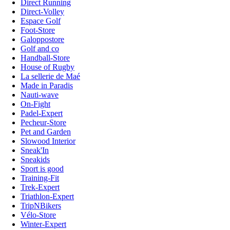
Direct Running
Direct-Volley
Espace Golf
Foot-Store
Galoppostore
Golf and co
Handball-Store
House of Rugby
La sellerie de Maé
Made in Paradis
Nauti-wave
On-Fight
Padel-Expert
Pecheur-Store
Pet and Garden
Slowood Interior
Sneak'In
Sneakids
Sport is good
Training-Fit
Trek-Expert
Triathlon-Expert
TripNBikers
Vélo-Store
Winter-Expert