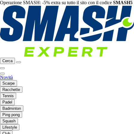
Operazione SMASH: -5% extra su tutto il sito con il codice
SMASH5
Cerca
Novità
Scarpe
Racchette
Tennis
Padel
Badminton
Ping pong
Squash
Lifestyle
Club