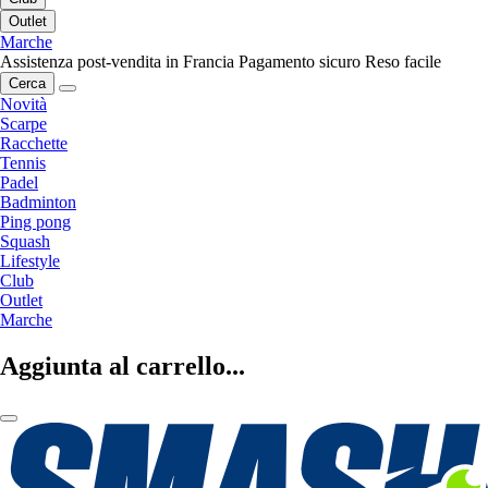
Outlet
Marche
Assistenza post-vendita in Francia
Pagamento sicuro
Reso facile
Cerca
Novità
Scarpe
Racchette
Tennis
Padel
Badminton
Ping pong
Squash
Lifestyle
Club
Outlet
Marche
Aggiunta al carrello...