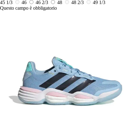
45 1/3
46
46 2/3
48
48 2/3
49 1/3
Questo campo è obbligatorio