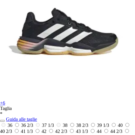
+6
Taglia
*
Guida alle taglie
36
36 2/3
37 1/3
38
38 2/3
39 1/3
40
40 2/3
41 1/3
42
42 2/3
43 1/3
44
44 2/3