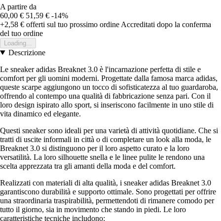
A partire da
60,00 €
51,59 €
-14%
+2,58 €
offerti sul tuo prossimo ordine
Accreditati dopo la conferma
del tuo ordine
Loading...
Descrizione
Le sneaker adidas Breaknet 3.0 è l'incarnazione perfetta di stile e
comfort per gli uomini moderni. Progettate dalla famosa marca adidas,
queste scarpe aggiungono un tocco di sofisticatezza al tuo guardaroba,
offrendo al contempo una qualità di fabbricazione senza pari. Con il
loro design ispirato allo sport, si inseriscono facilmente in uno stile di
vita dinamico ed elegante.
Questi sneaker sono ideali per una varietà di attività quotidiane. Che si
tratti di uscite informali in città o di completare un look alla moda, le
Breaknet 3.0 si distinguono per il loro aspetto curato e la loro
versatilità. La loro silhouette snella e le linee pulite le rendono una
scelta apprezzata tra gli amanti della moda e del comfort.
Realizzati con materiali di alta qualità, i sneaker adidas Breaknet 3.0
garantiscono durabilità e supporto ottimale. Sono progettati per offrire
una straordinaria traspirabilità, permettendoti di rimanere comodo per
tutto il giorno, sia in movimento che stando in piedi. Le loro
caratteristiche tecniche includono: