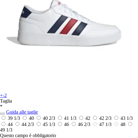
+-2
Taglia
*
Guida alle taglie
39 1/3
40
40 2/3
41 1/3
42
42 2/3
43 1/3
44
44 2/3
45 1/3
46
46 2/3
47 1/3
48
49 1/3
Questo campo è obbligatorio