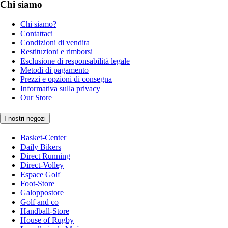
Chi siamo
Chi siamo?
Contattaci
Condizioni di vendita
Restituzioni e rimborsi
Esclusione di responsabilità legale
Metodi di pagamento
Prezzi e opzioni di consegna
Informativa sulla privacy
Our Store
I nostri negozi
Basket-Center
Daily Bikers
Direct Running
Direct-Volley
Espace Golf
Foot-Store
Galoppostore
Golf and co
Handball-Store
House of Rugby