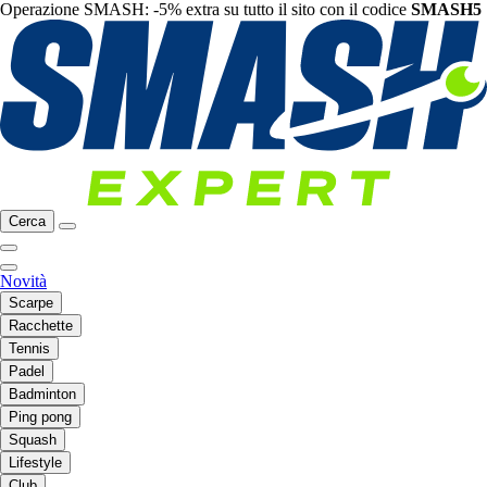
Operazione SMASH: -5% extra su tutto il sito con il codice
SMASH5
Cerca
Novità
Scarpe
Racchette
Tennis
Padel
Badminton
Ping pong
Squash
Lifestyle
Club