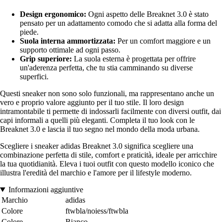
Design ergonomico:
Ogni aspetto delle Breaknet 3.0 è stato
pensato per un adattamento comodo che si adatta alla forma del
piede.
Suola interna ammortizzata:
Per un comfort maggiore e un
supporto ottimale ad ogni passo.
Grip superiore:
La suola esterna è progettata per offrire
un'aderenza perfetta, che tu stia camminando su diverse
superfici.
Questi sneaker non sono solo funzionali, ma rappresentano anche un
vero e proprio valore aggiunto per il tuo stile. Il loro design
intramontabile ti permette di indossarli facilmente con diversi outfit, dai
capi informali a quelli più eleganti. Completa il tuo look con le
Breaknet 3.0 e lascia il tuo segno nel mondo della moda urbana.
Scegliere i sneaker adidas Breaknet 3.0 significa scegliere una
combinazione perfetta di stile, comfort e praticità, ideale per arricchire
la tua quotidianità. Eleva i tuoi outfit con questo modello iconico che
illustra l'eredità del marchio e l'amore per il lifestyle moderno.
Informazioni aggiuntive
Marchio
adidas
Colore
ftwbla/noiess/ftwbla
Colore
Bianco