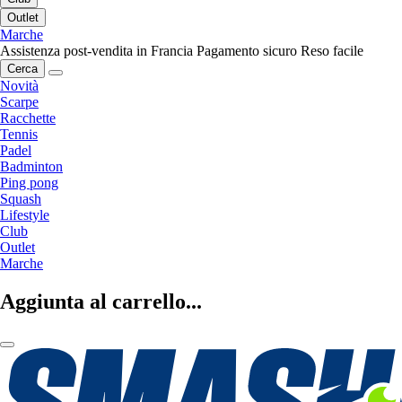
Outlet
Marche
Assistenza post-vendita in Francia
Pagamento sicuro
Reso facile
Cerca
Novità
Scarpe
Racchette
Tennis
Padel
Badminton
Ping pong
Squash
Lifestyle
Club
Outlet
Marche
Aggiunta al carrello...