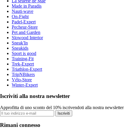
La sellerie de Maé
Made in Paradis
Nauti-wave
On-Fight
Padel-Expert
Pecheur-Store
Pet and Garden
Slowood Interior
Sneak'In
Sneakids
Sport is good
Training-Fit
Trek-Expert
Triathlon-Expert
TripNBikers
Vélo-Store
Winter-Expert
Iscriviti alla nostra newsletter
Approfitta di uno sconto del 10% iscrivendoti alla nostra newsletter
Iscriviti
Rimani connesso