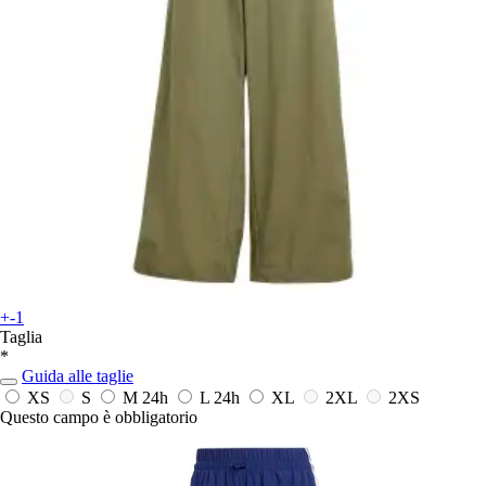
+-1
Taglia
*
Guida alle taglie
XS
S
M
24h
L
24h
XL
2XL
2XS
Questo campo è obbligatorio