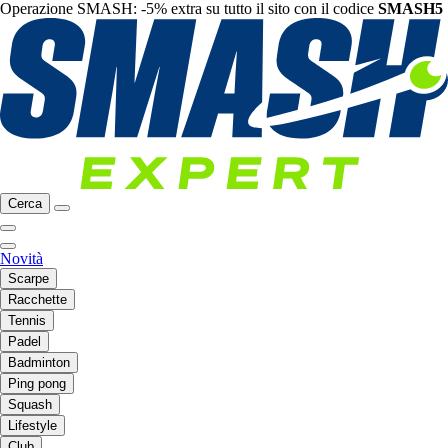
Operazione SMASH: -5% extra su tutto il sito con il codice
SMASH5
Cerca
Novità
Scarpe
Racchette
Tennis
Padel
Badminton
Ping pong
Squash
Lifestyle
Club