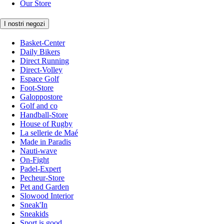
Our Store
I nostri negozi
Basket-Center
Daily Bikers
Direct Running
Direct-Volley
Espace Golf
Foot-Store
Galoppostore
Golf and co
Handball-Store
House of Rugby
La sellerie de Maé
Made in Paradis
Nauti-wave
On-Fight
Padel-Expert
Pecheur-Store
Pet and Garden
Slowood Interior
Sneak'In
Sneakids
Sport is good