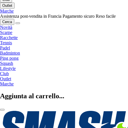
Outlet
Marche
Assistenza post-vendita in Francia
Pagamento sicuro
Reso facile
Cerca
Novità
Scarpe
Racchette
Tennis
Padel
Badminton
Ping pong
Squash
Lifestyle
Club
Outlet
Marche
Aggiunta al carrello...