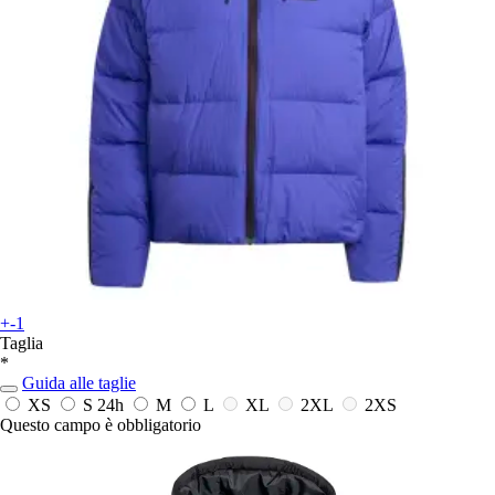
+-1
Taglia
*
Guida alle taglie
XS
S
24h
M
L
XL
2XL
2XS
Questo campo è obbligatorio