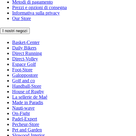
Metodi di pagamento
Prezzi e opzioni di consegna
Informativa sulla privacy
Our Store
I nostri negozi
Basket-Center
Daily Bikers
Direct Running
Direct-Volley
Espace Golf
Foot-Store
Galoppostore
Golf and co
Handball-Store
House of Rugby
La sellerie de Maé
Made in Paradis
Nauti-wave
On-Fight
Padel-Expert
Pecheur-Store
Pet and Garden
Slowood Interior