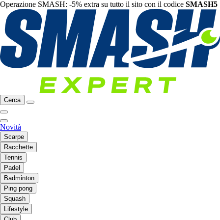
Operazione SMASH: -5% extra su tutto il sito con il codice
SMASH5
Cerca
Novità
Scarpe
Racchette
Tennis
Padel
Badminton
Ping pong
Squash
Lifestyle
Club