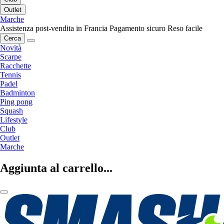
Outlet
Marche
Assistenza post-vendita in Francia
Pagamento sicuro
Reso facile
Cerca
Novità
Scarpe
Racchette
Tennis
Padel
Badminton
Ping pong
Squash
Lifestyle
Club
Outlet
Marche
Aggiunta al carrello...