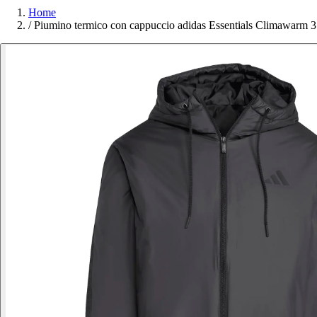
Home
/
Piumino termico con cappuccio adidas Essentials Climawarm 3 