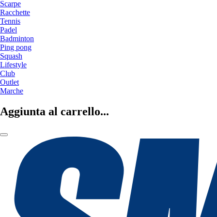
Scarpe
Racchette
Tennis
Padel
Badminton
Ping pong
Squash
Lifestyle
Club
Outlet
Marche
Aggiunta al carrello...