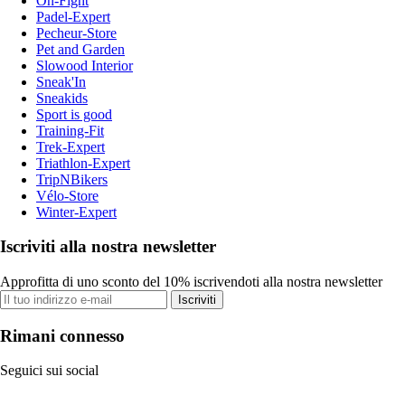
On-Fight
Padel-Expert
Pecheur-Store
Pet and Garden
Slowood Interior
Sneak'In
Sneakids
Sport is good
Training-Fit
Trek-Expert
Triathlon-Expert
TripNBikers
Vélo-Store
Winter-Expert
Iscriviti alla nostra newsletter
Approfitta di uno sconto del 10% iscrivendoti alla nostra newsletter
Iscriviti
Rimani connesso
Seguici sui social