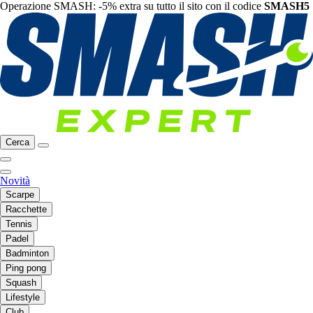
Operazione SMASH: -5% extra su tutto il sito con il codice
SMASH5
Cerca
Novità
Scarpe
Racchette
Tennis
Padel
Badminton
Ping pong
Squash
Lifestyle
Club