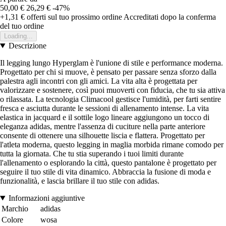
50,00 €
26,29 €
-47%
+1,31 €
offerti sul tuo prossimo ordine
Accreditati dopo la conferma
del tuo ordine
Loading...
Descrizione
Il legging lungo Hyperglam è l'unione di stile e performance moderna.
Progettato per chi si muove, è pensato per passare senza sforzo dalla
palestra agli incontri con gli amici. La vita alta è progettata per
valorizzare e sostenere, così puoi muoverti con fiducia, che tu sia attiva
o rilassata. La tecnologia Climacool gestisce l'umidità, per farti sentire
fresca e asciutta durante le sessioni di allenamento intense. La vita
elastica in jacquard e il sottile logo lineare aggiungono un tocco di
eleganza adidas, mentre l'assenza di cuciture nella parte anteriore
consente di ottenere una silhouette liscia e flattera. Progettato per
l'atleta moderna, questo legging in maglia morbida rimane comodo per
tutta la giornata. Che tu stia superando i tuoi limiti durante
l'allenamento o esplorando la città, questo pantalone è progettato per
seguire il tuo stile di vita dinamico. Abbraccia la fusione di moda e
funzionalità, e lascia brillare il tuo stile con adidas.
Informazioni aggiuntive
Marchio
adidas
Colore
wosa