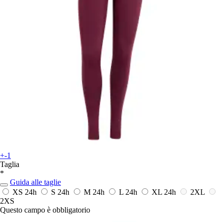
+-1
Taglia
*
Guida alle taglie
XS
24h
S
24h
M
24h
L
24h
XL
24h
2XL
2XS
Questo campo è obbligatorio