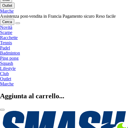
Outlet
Marche
Assistenza post-vendita in Francia
Pagamento sicuro
Reso facile
Cerca
Novità
Scarpe
Racchette
Tennis
Padel
Badminton
Ping pong
Squash
Lifestyle
Club
Outlet
Marche
Aggiunta al carrello...