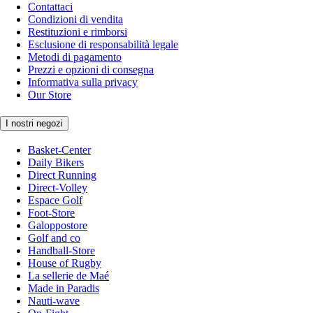
Contattaci
Condizioni di vendita
Restituzioni e rimborsi
Esclusione di responsabilità legale
Metodi di pagamento
Prezzi e opzioni di consegna
Informativa sulla privacy
Our Store
I nostri negozi
Basket-Center
Daily Bikers
Direct Running
Direct-Volley
Espace Golf
Foot-Store
Galoppostore
Golf and co
Handball-Store
House of Rugby
La sellerie de Maé
Made in Paradis
Nauti-wave