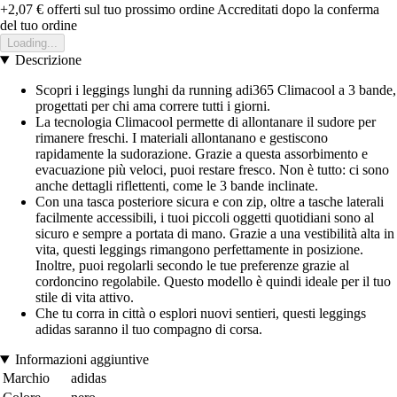
+2,07 €
offerti sul tuo prossimo ordine
Accreditati dopo la conferma
del tuo ordine
Loading...
Descrizione
Scopri i leggings lunghi da running adi365 Climacool a 3 bande,
progettati per chi ama correre tutti i giorni.
La tecnologia Climacool permette di allontanare il sudore per
rimanere freschi. I materiali allontanano e gestiscono
rapidamente la sudorazione. Grazie a questa assorbimento e
evacuazione più veloci, puoi restare fresco. Non è tutto: ci sono
anche dettagli riflettenti, come le 3 bande inclinate.
Con una tasca posteriore sicura e con zip, oltre a tasche laterali
facilmente accessibili, i tuoi piccoli oggetti quotidiani sono al
sicuro e sempre a portata di mano. Grazie a una vestibilità alta in
vita, questi leggings rimangono perfettamente in posizione.
Inoltre, puoi regolarli secondo le tue preferenze grazie al
cordoncino regolabile. Questo modello è quindi ideale per il tuo
stile di vita attivo.
Che tu corra in città o esplori nuovi sentieri, questi leggings
adidas saranno il tuo compagno di corsa.
Informazioni aggiuntive
Marchio
adidas