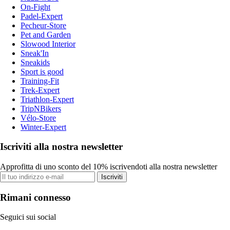
On-Fight
Padel-Expert
Pecheur-Store
Pet and Garden
Slowood Interior
Sneak'In
Sneakids
Sport is good
Training-Fit
Trek-Expert
Triathlon-Expert
TripNBikers
Vélo-Store
Winter-Expert
Iscriviti alla nostra newsletter
Approfitta di uno sconto del 10% iscrivendoti alla nostra newsletter
Iscriviti
Rimani connesso
Seguici sui social