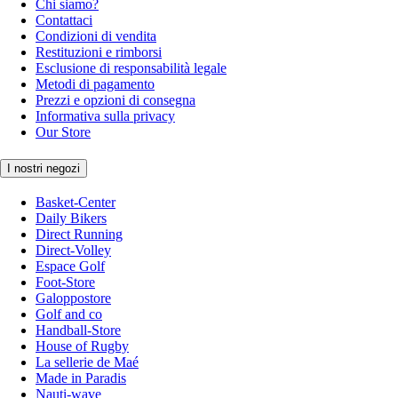
Chi siamo?
Contattaci
Condizioni di vendita
Restituzioni e rimborsi
Esclusione di responsabilità legale
Metodi di pagamento
Prezzi e opzioni di consegna
Informativa sulla privacy
Our Store
I nostri negozi
Basket-Center
Daily Bikers
Direct Running
Direct-Volley
Espace Golf
Foot-Store
Galoppostore
Golf and co
Handball-Store
House of Rugby
La sellerie de Maé
Made in Paradis
Nauti-wave