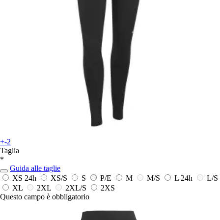
+-2
Taglia
*
Guida alle taglie
XS
24h
XS/S
S
P/E
M
M/S
L
24h
L/S
XL
2XL
2XL/S
2XS
Questo campo è obbligatorio