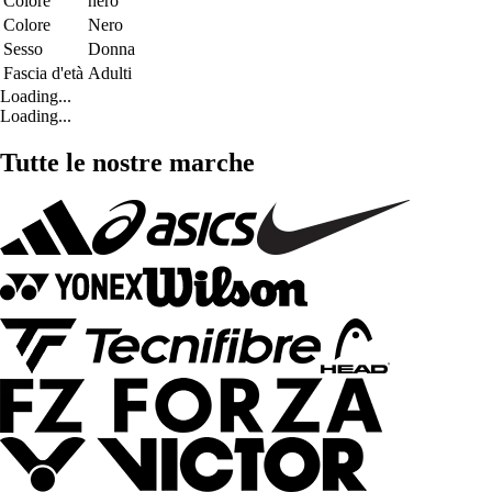
Colore
nero
Colore
Nero
Sesso
Donna
Fascia d'età
Adulti
Loading...
Loading...
Tutte le nostre marche