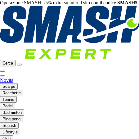
Operazione SMASH: -5% extra su tutto il sito con il codice
SMASH5
Cerca
Novità
Scarpe
Racchette
Tennis
Padel
Badminton
Ping pong
Squash
Lifestyle
Club