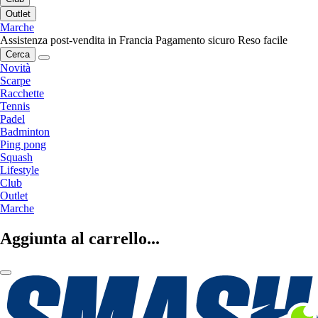
Outlet
Marche
Assistenza post-vendita in Francia
Pagamento sicuro
Reso facile
Cerca
Novità
Scarpe
Racchette
Tennis
Padel
Badminton
Ping pong
Squash
Lifestyle
Club
Outlet
Marche
Aggiunta al carrello...