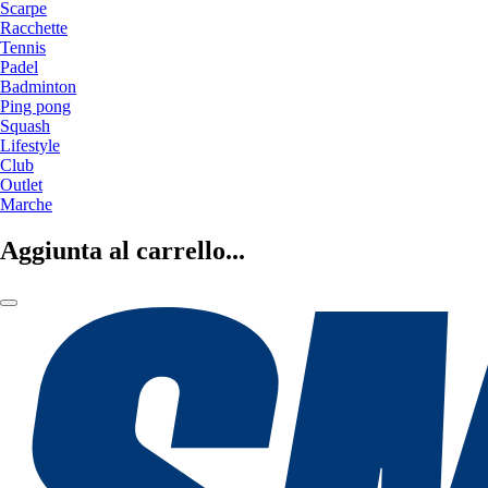
Scarpe
Racchette
Tennis
Padel
Badminton
Ping pong
Squash
Lifestyle
Club
Outlet
Marche
Aggiunta al carrello...