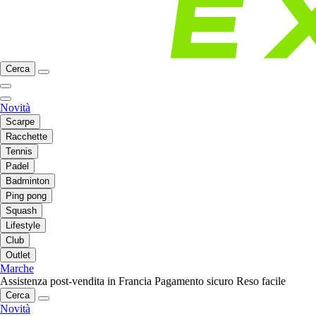
Cerca
Novità
Scarpe
Racchette
Tennis
Padel
Badminton
Ping pong
Squash
Lifestyle
Club
Outlet
Marche
Assistenza post-vendita in Francia
Pagamento sicuro
Reso facile
Cerca
Novità