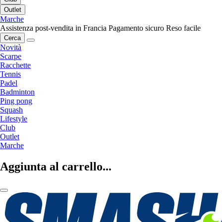
Outlet
Marche
Assistenza post-vendita in Francia
Pagamento sicuro
Reso facile
Cerca
Novità
Scarpe
Racchette
Tennis
Padel
Badminton
Ping pong
Squash
Lifestyle
Club
Outlet
Marche
Aggiunta al carrello...