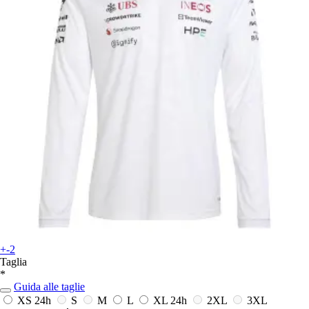
+-2
Taglia
*
Guida alle taglie
XS
24h
S
M
L
XL
24h
2XL
3XL