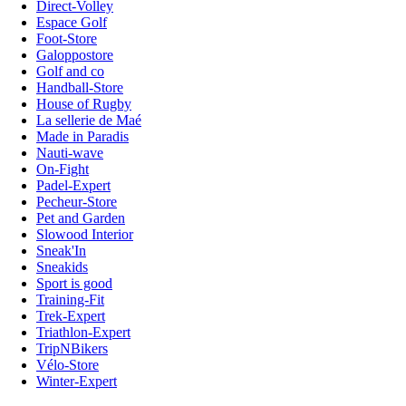
Direct-Volley
Espace Golf
Foot-Store
Galoppostore
Golf and co
Handball-Store
House of Rugby
La sellerie de Maé
Made in Paradis
Nauti-wave
On-Fight
Padel-Expert
Pecheur-Store
Pet and Garden
Slowood Interior
Sneak'In
Sneakids
Sport is good
Training-Fit
Trek-Expert
Triathlon-Expert
TripNBikers
Vélo-Store
Winter-Expert