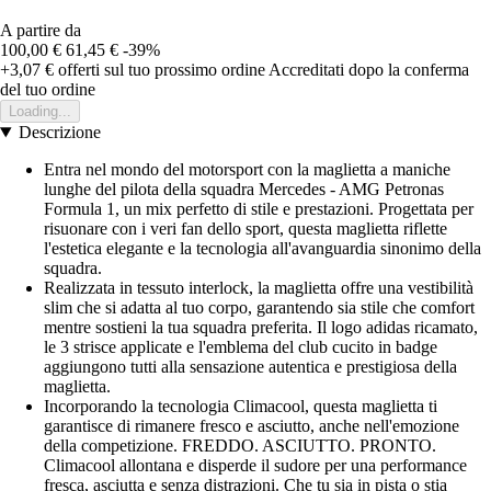
A partire da
100,00 €
61,45 €
-39%
+3,07 €
offerti sul tuo prossimo ordine
Accreditati dopo la conferma
del tuo ordine
Loading...
Descrizione
Entra nel mondo del motorsport con la maglietta a maniche
lunghe del pilota della squadra Mercedes - AMG Petronas
Formula 1, un mix perfetto di stile e prestazioni. Progettata per
risuonare con i veri fan dello sport, questa maglietta riflette
l'estetica elegante e la tecnologia all'avanguardia sinonimo della
squadra.
Realizzata in tessuto interlock, la maglietta offre una vestibilità
slim che si adatta al tuo corpo, garantendo sia stile che comfort
mentre sostieni la tua squadra preferita. Il logo adidas ricamato,
le 3 strisce applicate e l'emblema del club cucito in badge
aggiungono tutti alla sensazione autentica e prestigiosa della
maglietta.
Incorporando la tecnologia Climacool, questa maglietta ti
garantisce di rimanere fresco e asciutto, anche nell'emozione
della competizione. FREDDO. ASCIUTTO. PRONTO.
Climacool allontana e disperde il sudore per una performance
fresca, asciutta e senza distrazioni. Che tu sia in pista o stia