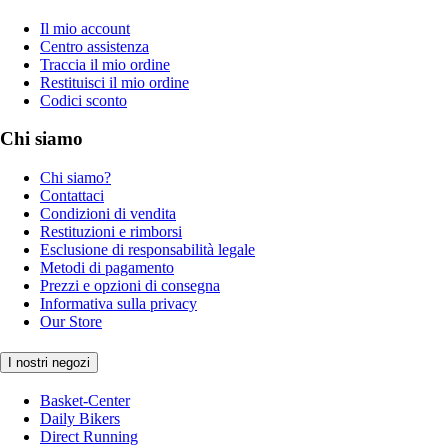
Il mio account
Centro assistenza
Traccia il mio ordine
Restituisci il mio ordine
Codici sconto
Chi siamo
Chi siamo?
Contattaci
Condizioni di vendita
Restituzioni e rimborsi
Esclusione di responsabilità legale
Metodi di pagamento
Prezzi e opzioni di consegna
Informativa sulla privacy
Our Store
I nostri negozi
Basket-Center
Daily Bikers
Direct Running