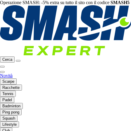
Operazione SMASH: -5% extra su tutto il sito con il codice
SMASH5
Cerca
Novità
Scarpe
Racchette
Tennis
Padel
Badminton
Ping pong
Squash
Lifestyle
Club