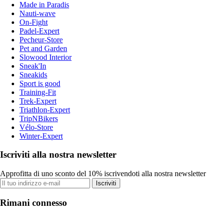
Made in Paradis
Nauti-wave
On-Fight
Padel-Expert
Pecheur-Store
Pet and Garden
Slowood Interior
Sneak'In
Sneakids
Sport is good
Training-Fit
Trek-Expert
Triathlon-Expert
TripNBikers
Vélo-Store
Winter-Expert
Iscriviti alla nostra newsletter
Approfitta di uno sconto del 10% iscrivendoti alla nostra newsletter
Iscriviti
Rimani connesso