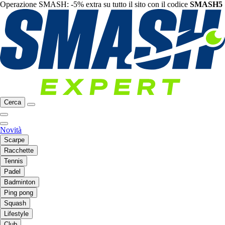
Operazione SMASH: -5% extra su tutto il sito con il codice
SMASH5
Cerca
Novità
Scarpe
Racchette
Tennis
Padel
Badminton
Ping pong
Squash
Lifestyle
Club