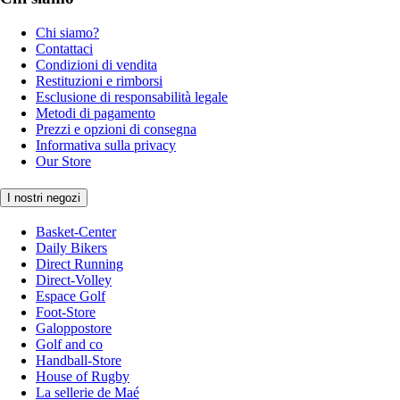
Chi siamo?
Contattaci
Condizioni di vendita
Restituzioni e rimborsi
Esclusione di responsabilità legale
Metodi di pagamento
Prezzi e opzioni di consegna
Informativa sulla privacy
Our Store
I nostri negozi
Basket-Center
Daily Bikers
Direct Running
Direct-Volley
Espace Golf
Foot-Store
Galoppostore
Golf and co
Handball-Store
House of Rugby
La sellerie de Maé