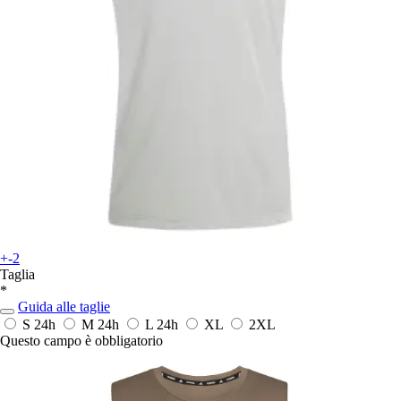
+-2
Taglia
*
Guida alle taglie
S
24h
M
24h
L
24h
XL
2XL
Questo campo è obbligatorio