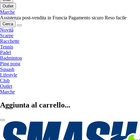
Outlet
Marche
Assistenza post-vendita in Francia
Pagamento sicuro
Reso facile
Cerca
Novità
Scarpe
Racchette
Tennis
Padel
Badminton
Ping pong
Squash
Lifestyle
Club
Outlet
Marche
Aggiunta al carrello...