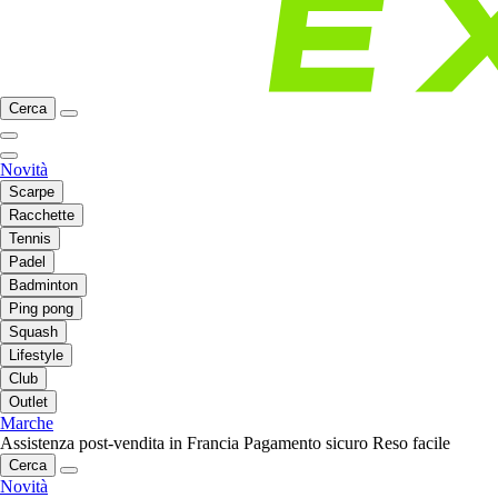
Cerca
Novità
Scarpe
Racchette
Tennis
Padel
Badminton
Ping pong
Squash
Lifestyle
Club
Outlet
Marche
Assistenza post-vendita in Francia
Pagamento sicuro
Reso facile
Cerca
Novità