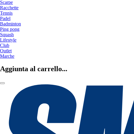
Scarpe
Racchette
Tennis
Padel
Badminton
Ping pong
Squash
Lifestyle
Club
Outlet
Marche
Aggiunta al carrello...