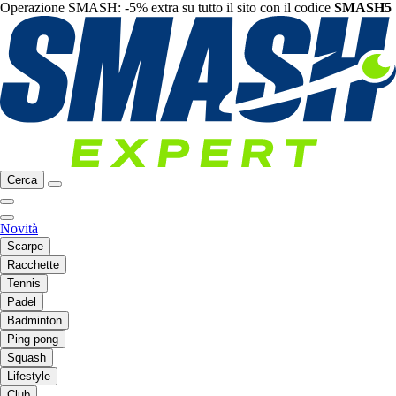
Operazione SMASH: -5% extra su tutto il sito con il codice
SMASH5
Cerca
Novità
Scarpe
Racchette
Tennis
Padel
Badminton
Ping pong
Squash
Lifestyle
Club