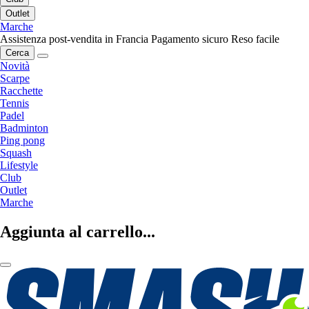
Outlet
Marche
Assistenza post-vendita in Francia
Pagamento sicuro
Reso facile
Cerca
Novità
Scarpe
Racchette
Tennis
Padel
Badminton
Ping pong
Squash
Lifestyle
Club
Outlet
Marche
Aggiunta al carrello...