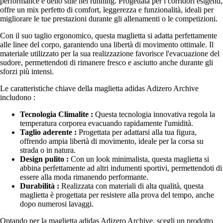
performance e dello stile nel running. Progettata per i corridori esigenti,
offre un mix perfetto di comfort, leggerezza e funzionalità, ideali per
migliorare le tue prestazioni durante gli allenamenti o le competizioni.
Con il suo taglio ergonomico, questa maglietta si adatta perfettamente
alle linee del corpo, garantendo una libertà di movimento ottimale. Il
materiale utilizzato per la sua realizzazione favorisce l'evacuazione del
sudore, permettendoti di rimanere fresco e asciutto anche durante gli
sforzi più intensi.
Le caratteristiche chiave della maglietta adidas Adizero Archive
includono :
Tecnologia Climalite :
Questa tecnologia innovativa regola la
temperatura corporea evacuando rapidamente l'umidità.
Taglio aderente :
Progettata per adattarsi alla tua figura,
offrendo ampia libertà di movimento, ideale per la corsa su
strada o in natura.
Design pulito :
Con un look minimalista, questa maglietta si
abbina perfettamente ad altri indumenti sportivi, permettendoti di
essere alla moda rimanendo performante.
Durabilità :
Realizzata con materiali di alta qualità, questa
maglietta è progettata per resistere alla prova del tempo, anche
dopo numerosi lavaggi.
Optando per la maglietta adidas Adizero Archive, scegli un prodotto