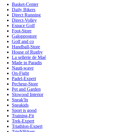
Basket-Center
Daily Bikers
Direct Running
Direct-Volley
Espace Golf
Foot-Store
Galoppostore
Golf and co
Handball-Store
House of Rugby
La sellerie de Maé
Made in Paradis
Nauti-wave
On-Fight
Padel-Expert
Pecheur-Store
Pet and Garden
Slowood Interior
Sneak'In
Sneakids
Sport is good
Training-Fit
Trek-Expert
Triathlon-Expert
TripNBikers