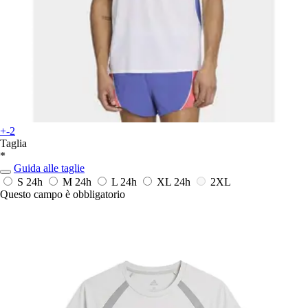
+-2
Taglia
*
Guida alle taglie
S
24h
M
24h
L
24h
XL
24h
2XL
Questo campo è obbligatorio