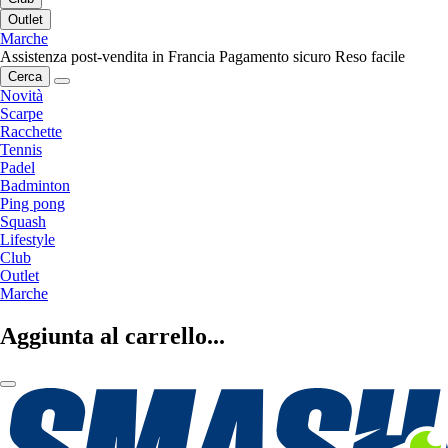
Outlet
Marche
Assistenza post-vendita in Francia
Pagamento sicuro
Reso facile
Cerca
Novità
Scarpe
Racchette
Tennis
Padel
Badminton
Ping pong
Squash
Lifestyle
Club
Outlet
Marche
Aggiunta al carrello...