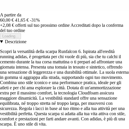
A partire da
60,00 €
41,65 €
-31%
+2,08 €
offerti sul tuo prossimo ordine
Accreditati dopo la conferma
del tuo ordine
Loading...
Descrizione
Scopri la versatilità della scarpa Runfalcon 6. Ispirata all'eredità
running adidas, è progettata per chi vuole di più, sia che tu calchi il
cemento durante la tua corsa mattutina o ti prepari ad affrontare una
giornata intensa. Presenta una tomaia in tessuto e sintetico, offrendo
una sensazione di leggerezza e una durabilità ottimale. La suola esterna
in gomma si aggrappa alla strada, supportando ogni tuo movimento.
Combina uno stile iconico e una performance pratica, ideale per gli
atleti e per chi ama esplorare la città. Dotata di un'ammortizzazione
extra per il massimo comfort, la tecnologia Cloudfoam assicura
maggiore dinamicità. La vestibilità standard offre una sensazione
equilibrata, né troppo stretta né troppo larga, per muoversi con
sicurezza. Regola i lacci in base al tuo ritmo e alla tua attività per una
vestibilità perfetta. Questa scarpa si adatta alla tua vita attiva con stile,
comfort e prestazioni per farti andare avanti. Con adidas, è più di una
scarpa. È uno stile di vita.