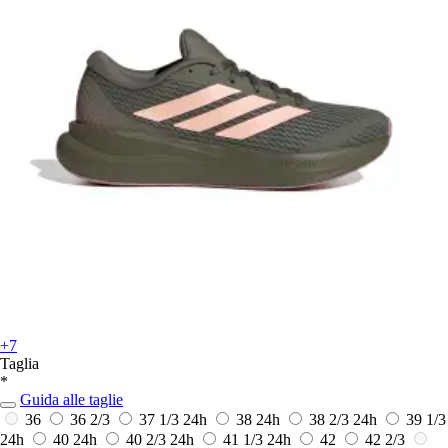
+7
Taglia
*
Guida alle taglie
36
36 2/3
37 1/3
24h
38
24h
38 2/3
24h
39 1/3
24h
40
24h
40 2/3
24h
41 1/3
24h
42
42 2/3