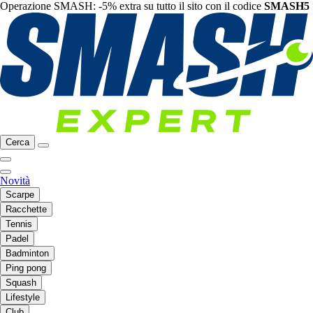
Operazione SMASH: -5% extra su tutto il sito con il codice
SMASH5
Cerca
Novità
Scarpe
Racchette
Tennis
Padel
Badminton
Ping pong
Squash
Lifestyle
Club