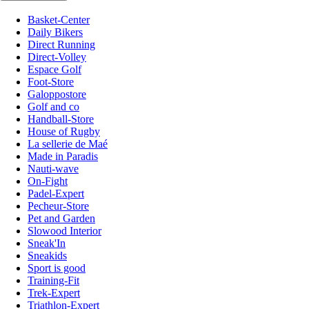
Basket-Center
Daily Bikers
Direct Running
Direct-Volley
Espace Golf
Foot-Store
Galoppostore
Golf and co
Handball-Store
House of Rugby
La sellerie de Maé
Made in Paradis
Nauti-wave
On-Fight
Padel-Expert
Pecheur-Store
Pet and Garden
Slowood Interior
Sneak'In
Sneakids
Sport is good
Training-Fit
Trek-Expert
Triathlon-Expert