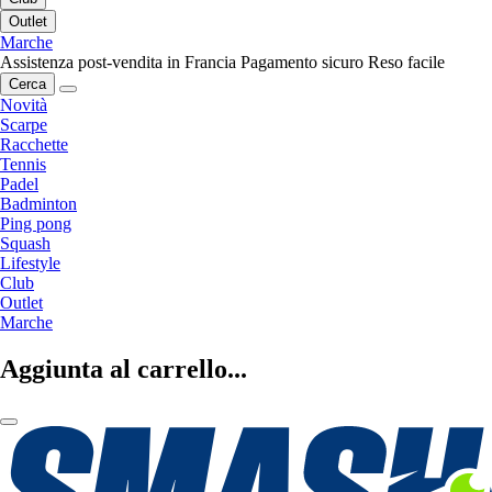
Outlet
Marche
Assistenza post-vendita in Francia
Pagamento sicuro
Reso facile
Cerca
Novità
Scarpe
Racchette
Tennis
Padel
Badminton
Ping pong
Squash
Lifestyle
Club
Outlet
Marche
Aggiunta al carrello...