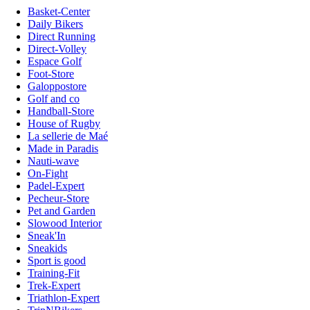
Basket-Center
Daily Bikers
Direct Running
Direct-Volley
Espace Golf
Foot-Store
Galoppostore
Golf and co
Handball-Store
House of Rugby
La sellerie de Maé
Made in Paradis
Nauti-wave
On-Fight
Padel-Expert
Pecheur-Store
Pet and Garden
Slowood Interior
Sneak'In
Sneakids
Sport is good
Training-Fit
Trek-Expert
Triathlon-Expert