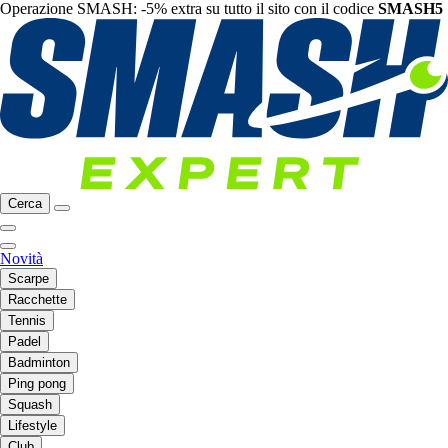
Operazione SMASH: -5% extra su tutto il sito con il codice
SMASH5
Cerca
Novità
Scarpe
Racchette
Tennis
Padel
Badminton
Ping pong
Squash
Lifestyle
Club