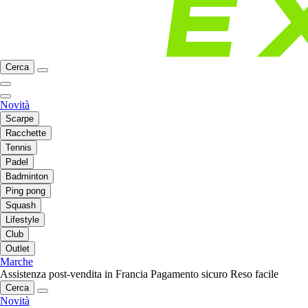
Cerca
Novità
Scarpe
Racchette
Tennis
Padel
Badminton
Ping pong
Squash
Lifestyle
Club
Outlet
Marche
Assistenza post-vendita in Francia
Pagamento sicuro
Reso facile
Cerca
Novità