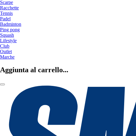
Scarpe
Racchette
Tennis
Padel
Badminton
Ping pong
Squash
Lifestyle
Club
Outlet
Marche
Aggiunta al carrello...