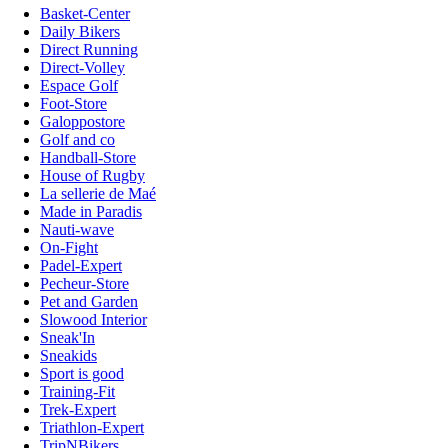
Basket-Center
Daily Bikers
Direct Running
Direct-Volley
Espace Golf
Foot-Store
Galoppostore
Golf and co
Handball-Store
House of Rugby
La sellerie de Maé
Made in Paradis
Nauti-wave
On-Fight
Padel-Expert
Pecheur-Store
Pet and Garden
Slowood Interior
Sneak'In
Sneakids
Sport is good
Training-Fit
Trek-Expert
Triathlon-Expert
TripNBikers