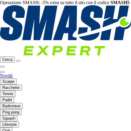
Operazione SMASH: -5% extra su tutto il sito con il codice
SMASH5
Cerca
Novità
Scarpe
Racchette
Tennis
Padel
Badminton
Ping pong
Squash
Lifestyle
Club