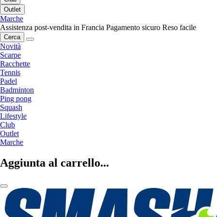
Outlet
Marche
Assistenza post-vendita in Francia
Pagamento sicuro
Reso facile
Cerca
Novità
Scarpe
Racchette
Tennis
Padel
Badminton
Ping pong
Squash
Lifestyle
Club
Outlet
Marche
Aggiunta al carrello...