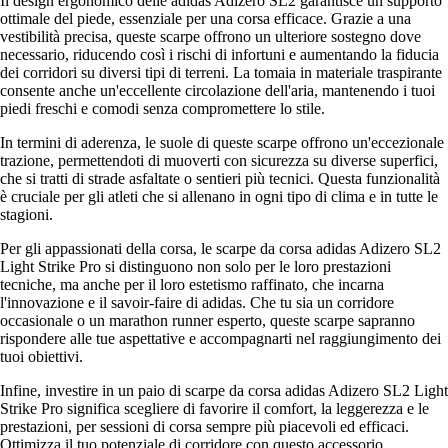
Il design ergonomico delle adidas Adizero SL2 garantisce un supporto
ottimale del piede, essenziale per una corsa efficace. Grazie a una
vestibilità precisa, queste scarpe offrono un ulteriore sostegno dove
necessario, riducendo così i rischi di infortuni e aumentando la fiducia
dei corridori su diversi tipi di terreni. La tomaia in materiale traspirante
consente anche un'eccellente circolazione dell'aria, mantenendo i tuoi
piedi freschi e comodi senza compromettere lo stile.
In termini di aderenza, le suole di queste scarpe offrono un'eccezionale
trazione, permettendoti di muoverti con sicurezza su diverse superfici,
che si tratti di strade asfaltate o sentieri più tecnici. Questa funzionalità
è cruciale per gli atleti che si allenano in ogni tipo di clima e in tutte le
stagioni.
Per gli appassionati della corsa, le scarpe da corsa adidas Adizero SL2
Light Strike Pro si distinguono non solo per le loro prestazioni
tecniche, ma anche per il loro estetismo raffinato, che incarna
l'innovazione e il savoir-faire di adidas. Che tu sia un corridore
occasionale o un marathon runner esperto, queste scarpe sapranno
rispondere alle tue aspettative e accompagnarti nel raggiungimento dei
tuoi obiettivi.
Infine, investire in un paio di scarpe da corsa adidas Adizero SL2 Light
Strike Pro significa scegliere di favorire il comfort, la leggerezza e le
prestazioni, per sessioni di corsa sempre più piacevoli ed efficaci.
Ottimizza il tuo potenziale di corridore con questo accessorio