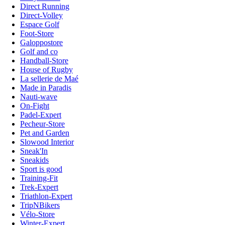
Direct Running
Direct-Volley
Espace Golf
Foot-Store
Galoppostore
Golf and co
Handball-Store
House of Rugby
La sellerie de Maé
Made in Paradis
Nauti-wave
On-Fight
Padel-Expert
Pecheur-Store
Pet and Garden
Slowood Interior
Sneak'In
Sneakids
Sport is good
Training-Fit
Trek-Expert
Triathlon-Expert
TripNBikers
Vélo-Store
Winter-Expert