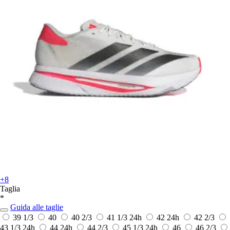
+8
Taglia
*
Guida alle taglie
39 1/3
40
40 2/3
41 1/3
24h
42
24h
42 2/3
43 1/3
24h
44
24h
44 2/3
45 1/3
24h
46
46 2/3