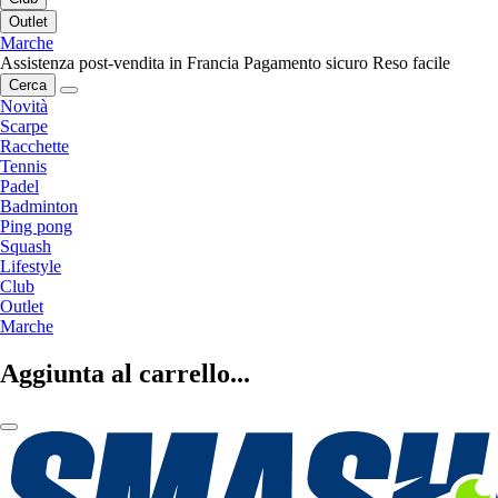
Outlet
Marche
Assistenza post-vendita in Francia
Pagamento sicuro
Reso facile
Cerca
Novità
Scarpe
Racchette
Tennis
Padel
Badminton
Ping pong
Squash
Lifestyle
Club
Outlet
Marche
Aggiunta al carrello...