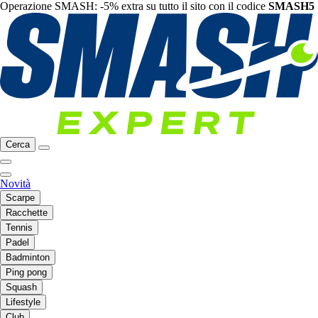
Operazione SMASH: -5% extra su tutto il sito con il codice
SMASH5
Cerca
Novità
Scarpe
Racchette
Tennis
Padel
Badminton
Ping pong
Squash
Lifestyle
Club