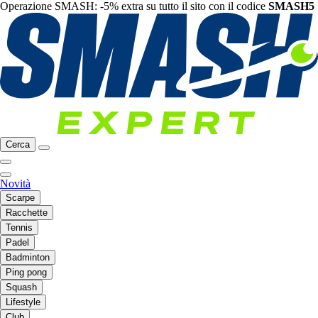
Operazione SMASH: -5% extra su tutto il sito con il codice
SMASH5
Cerca
Novità
Scarpe
Racchette
Tennis
Padel
Badminton
Ping pong
Squash
Lifestyle
Club