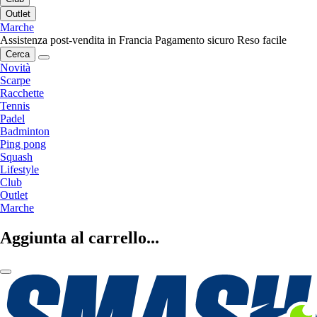
Outlet
Marche
Assistenza post-vendita in Francia
Pagamento sicuro
Reso facile
Cerca
Novità
Scarpe
Racchette
Tennis
Padel
Badminton
Ping pong
Squash
Lifestyle
Club
Outlet
Marche
Aggiunta al carrello...