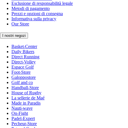
Esclusione di responsabilità legale
Metodi di pagamento
Prezzi e opzioni di consegna
Informativa sulla privacy
Our Store
I nostri negozi
Basket-Center
Daily Bikers
Direct Running
Direct-Volley
Espace Golf
Foot-Store
Galoppostore
Golf and co
Handball-Store
House of Rugby
La sellerie de Maé
Made in Paradis
Nauti-wave
On-Fight
Padel-Expert
Pecheur-Store