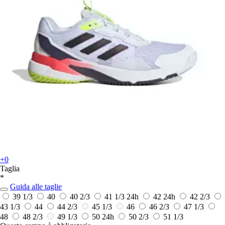
+0
Taglia
*
Guida alle taglie
39 1/3
40
40 2/3
41 1/3
24h
42
24h
42 2/3
43 1/3
44
44 2/3
45 1/3
46
46 2/3
47 1/3
48
48 2/3
49 1/3
50
24h
50 2/3
51 1/3