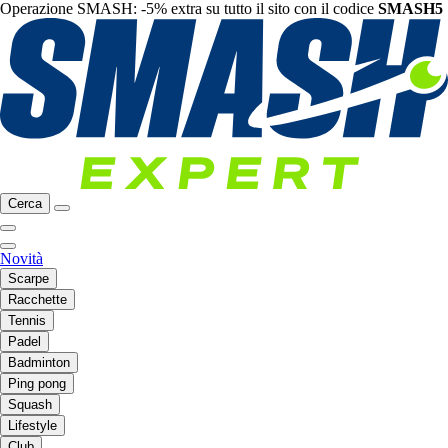
Operazione SMASH: -5% extra su tutto il sito con il codice
SMASH5
Cerca
Novità
Scarpe
Racchette
Tennis
Padel
Badminton
Ping pong
Squash
Lifestyle
Club