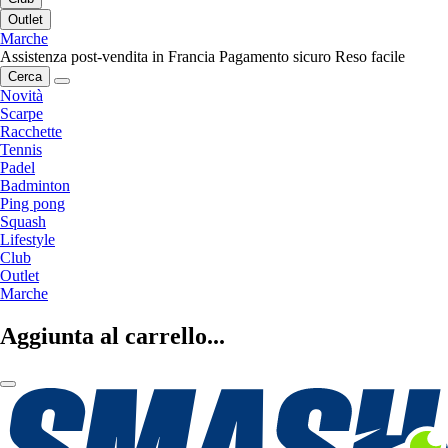
Outlet
Marche
Assistenza post-vendita in Francia
Pagamento sicuro
Reso facile
Cerca
Novità
Scarpe
Racchette
Tennis
Padel
Badminton
Ping pong
Squash
Lifestyle
Club
Outlet
Marche
Aggiunta al carrello...