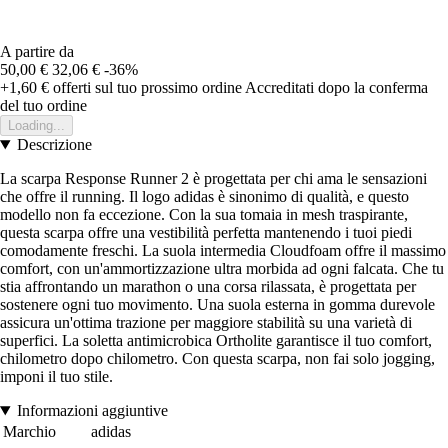
A partire da
50,00 €
32,06 €
-36%
+1,60 €
offerti sul tuo prossimo ordine
Accreditati dopo la conferma
del tuo ordine
Loading...
Descrizione
La scarpa Response Runner 2 è progettata per chi ama le sensazioni
che offre il running. Il logo adidas è sinonimo di qualità, e questo
modello non fa eccezione. Con la sua tomaia in mesh traspirante,
questa scarpa offre una vestibilità perfetta mantenendo i tuoi piedi
comodamente freschi. La suola intermedia Cloudfoam offre il massimo
comfort, con un'ammortizzazione ultra morbida ad ogni falcata. Che tu
stia affrontando un marathon o una corsa rilassata, è progettata per
sostenere ogni tuo movimento. Una suola esterna in gomma durevole
assicura un'ottima trazione per maggiore stabilità su una varietà di
superfici. La soletta antimicrobica Ortholite garantisce il tuo comfort,
chilometro dopo chilometro. Con questa scarpa, non fai solo jogging,
imponi il tuo stile.
Informazioni aggiuntive
Marchio
adidas