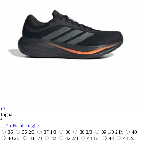
+7
Taglia
*
Guida alle taglie
36
36 2/3
37 1/3
38
38 2/3
39 1/3
24h
40
40 2/3
41 1/3
42
42 2/3
43 1/3
44
44 2/3