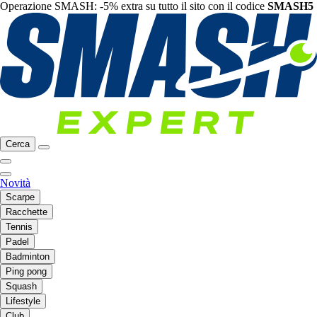
Operazione SMASH: -5% extra su tutto il sito con il codice
SMASH5
Cerca
Novità
Scarpe
Racchette
Tennis
Padel
Badminton
Ping pong
Squash
Lifestyle
Club