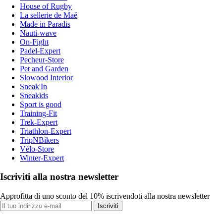
House of Rugby
La sellerie de Maé
Made in Paradis
Nauti-wave
On-Fight
Padel-Expert
Pecheur-Store
Pet and Garden
Slowood Interior
Sneak'In
Sneakids
Sport is good
Training-Fit
Trek-Expert
Triathlon-Expert
TripNBikers
Vélo-Store
Winter-Expert
Iscriviti alla nostra newsletter
Approfitta di uno sconto del 10% iscrivendoti alla nostra newsletter
Iscriviti