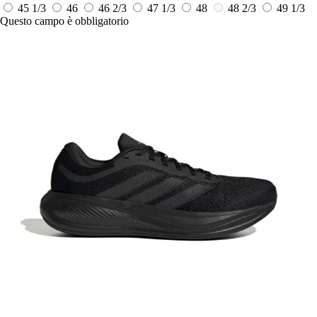
45 1/3
46
46 2/3
47 1/3
48
48 2/3
49 1/3
Questo campo è obbligatorio