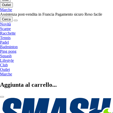
Outlet
Marche
Assistenza post-vendita in Francia
Pagamento sicuro
Reso facile
Cerca
Novità
Scarpe
Racchette
Tennis
Padel
Badminton
Ping pong
Squash
Lifestyle
Club
Outlet
Marche
Aggiunta al carrello...