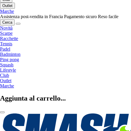
Outlet
Marche
Assistenza post-vendita in Francia
Pagamento sicuro
Reso facile
Cerca
Novità
Scarpe
Racchette
Tennis
Padel
Badminton
Ping pong
Squash
Lifestyle
Club
Outlet
Marche
Aggiunta al carrello...