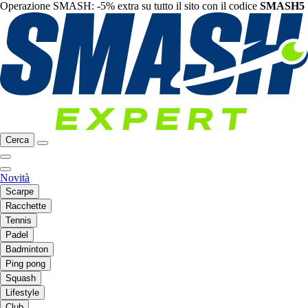
Operazione SMASH: -5% extra su tutto il sito con il codice
SMASH5
Cerca
Novità
Scarpe
Racchette
Tennis
Padel
Badminton
Ping pong
Squash
Lifestyle
Club