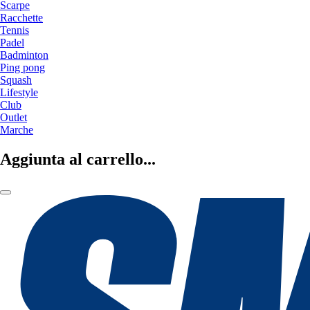
Scarpe
Racchette
Tennis
Padel
Badminton
Ping pong
Squash
Lifestyle
Club
Outlet
Marche
Aggiunta al carrello...