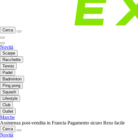
Cerca
Novità
Scarpe
Racchette
Tennis
Padel
Badminton
Ping pong
Squash
Lifestyle
Club
Outlet
Marche
Assistenza post-vendita in Francia
Pagamento sicuro
Reso facile
Cerca
Novità