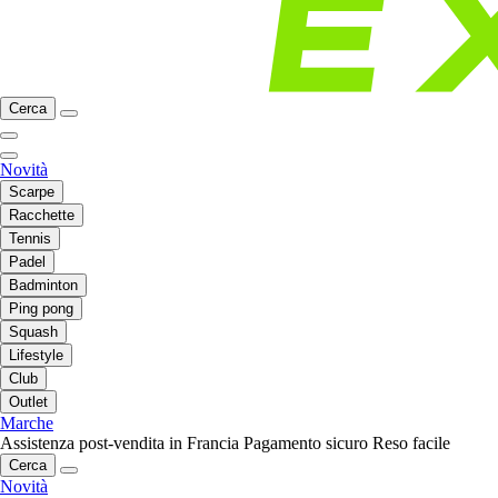
Cerca
Novità
Scarpe
Racchette
Tennis
Padel
Badminton
Ping pong
Squash
Lifestyle
Club
Outlet
Marche
Assistenza post-vendita in Francia
Pagamento sicuro
Reso facile
Cerca
Novità