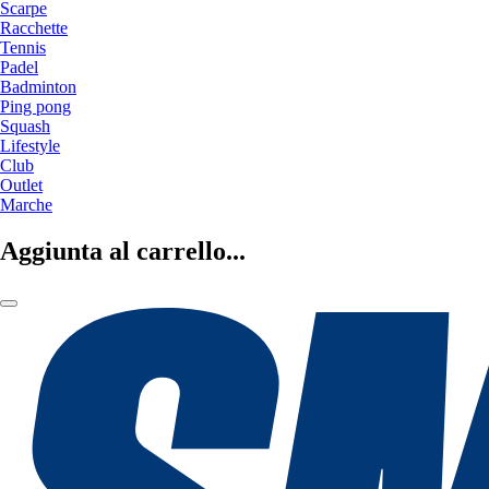
Scarpe
Racchette
Tennis
Padel
Badminton
Ping pong
Squash
Lifestyle
Club
Outlet
Marche
Aggiunta al carrello...