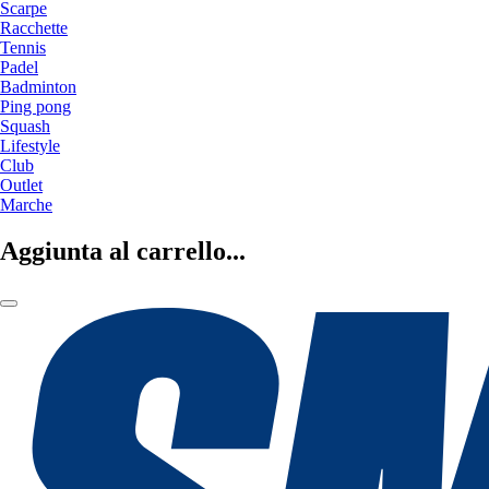
Scarpe
Racchette
Tennis
Padel
Badminton
Ping pong
Squash
Lifestyle
Club
Outlet
Marche
Aggiunta al carrello...