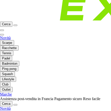
Cerca
Novità
Scarpe
Racchette
Tennis
Padel
Badminton
Ping pong
Squash
Lifestyle
Club
Outlet
Marche
Assistenza post-vendita in Francia
Pagamento sicuro
Reso facile
Cerca
Novità