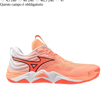
45
24h
46
24h
46,5
24h
47
Questo campo è obbligatorio