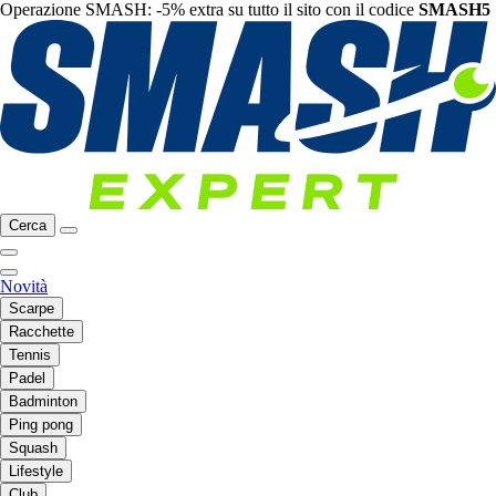
Operazione SMASH: -5% extra su tutto il sito con il codice
SMASH5
Cerca
Novità
Scarpe
Racchette
Tennis
Padel
Badminton
Ping pong
Squash
Lifestyle
Club