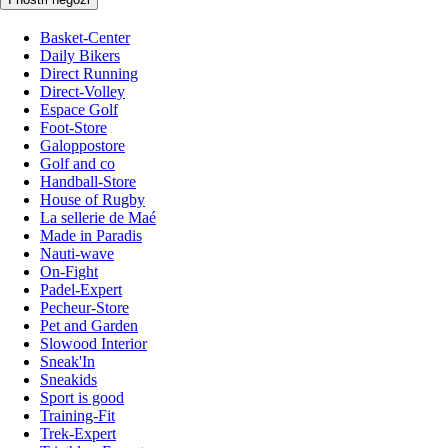
Basket-Center
Daily Bikers
Direct Running
Direct-Volley
Espace Golf
Foot-Store
Galoppostore
Golf and co
Handball-Store
House of Rugby
La sellerie de Maé
Made in Paradis
Nauti-wave
On-Fight
Padel-Expert
Pecheur-Store
Pet and Garden
Slowood Interior
Sneak'In
Sneakids
Sport is good
Training-Fit
Trek-Expert