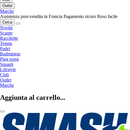
Outlet
Marche
Assistenza post-vendita in Francia
Pagamento sicuro
Reso facile
Cerca
Novità
Scarpe
Racchette
Tennis
Padel
Badminton
Ping pong
Squash
Lifestyle
Club
Outlet
Marche
Aggiunta al carrello...