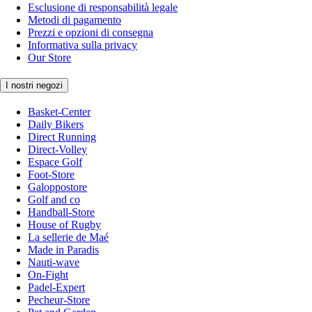
Esclusione di responsabilità legale
Metodi di pagamento
Prezzi e opzioni di consegna
Informativa sulla privacy
Our Store
I nostri negozi
Basket-Center
Daily Bikers
Direct Running
Direct-Volley
Espace Golf
Foot-Store
Galoppostore
Golf and co
Handball-Store
House of Rugby
La sellerie de Maé
Made in Paradis
Nauti-wave
On-Fight
Padel-Expert
Pecheur-Store