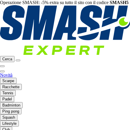
Operazione SMASH: -5% extra su tutto il sito con il codice
SMASH5
Cerca
Novità
Scarpe
Racchette
Tennis
Padel
Badminton
Ping pong
Squash
Lifestyle
Club