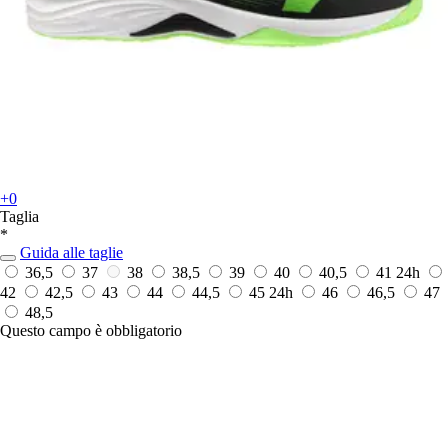
+0
Taglia
*
Guida alle taglie
36,5
37
38
38,5
39
40
40,5
41
24h
42
42,5
43
44
44,5
45
24h
46
46,5
47
48,5
Questo campo è obbligatorio