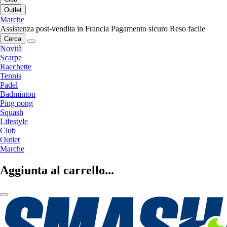
Outlet
Marche
Assistenza post-vendita in Francia
Pagamento sicuro
Reso facile
Cerca
Novità
Scarpe
Racchette
Tennis
Padel
Badminton
Ping pong
Squash
Lifestyle
Club
Outlet
Marche
Aggiunta al carrello...