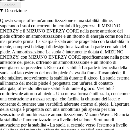
Loading...
Descrizione
Questa scarpa offre un'ammortizzazione e una stabilità ultime,
superando i suoi concorrenti in termini di leggerezza. Il MIZUNO
ENERZY e il MIZUNO ENERZY CORE nella parte anteriore del
piede offrono un'ammortizzazione e un ritorno di energia come non hai
mai provato prima. La scarpa è stata anche progettata con la stabilità in
mente, compresi i dettagli di design focalizzati sulla parte centrale del
piede. Ammortizzazione La suola è interamente dotata di MIZUNO
ENERZY, con MIZUNO ENERZY CORE specificamente nella parte
anteriore del piede, offrendo un'ammortizzazione e un ritorno di
energia senza precedenti. Ricerca di stabilità La parte intermedia della
suola sul lato esterno del medio piede è avvolta fino all'avampiede, il
che migliora notevolmente la stabilità durante il gioco. La suola esterna
all'interno del medio piede è progettata con un'area di contatto
allargata, offrendo ulteriore stabilità durante il gioco. Vestibilità
confortevole attorno al piede - Una nuova forma è utilizzata, così come
una costruzione a mezza scarpa, che facilita la chiusura dei lacci e
consente di ottenere una vestibilità aderente attorno al piede. L'apertura
della scarpa è progettata con una imbottitura più spessa per una
sensazione di morbidezza e ammortizzazione. Mizuno Wave - Bilancia
la stabilità e l'ammortizzazione a livello del tallone. Struttura di
attivazione per la stabilità - La suola si estende verso l'esterno a livello