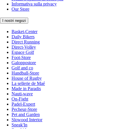
Informativa sulla privacy
Our Store
I nostri negozi
Basket-Center
Daily Bikers
Direct Running
Direct-Volley
Espace Golf
Foot-Store
Galoppostore
Golf and co
Handball-Store
House of Rugby
La sellerie de Maé
Made in Paradis
Nauti-wave
On-Fight
Padel-Expert
Pecheur-Store
Pet and Garden
Slowood Interior
Sneak'In