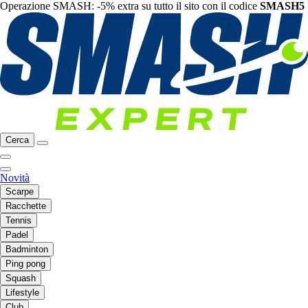
Operazione SMASH: -5% extra su tutto il sito con il codice
SMASH5
Cerca
Novità
Scarpe
Racchette
Tennis
Padel
Badminton
Ping pong
Squash
Lifestyle
Club