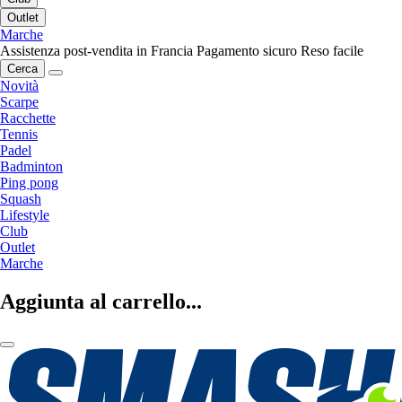
Outlet
Marche
Assistenza post-vendita in Francia
Pagamento sicuro
Reso facile
Cerca
Novità
Scarpe
Racchette
Tennis
Padel
Badminton
Ping pong
Squash
Lifestyle
Club
Outlet
Marche
Aggiunta al carrello...