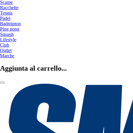
Scarpe
Racchette
Tennis
Padel
Badminton
Ping pong
Squash
Lifestyle
Club
Outlet
Marche
Aggiunta al carrello...