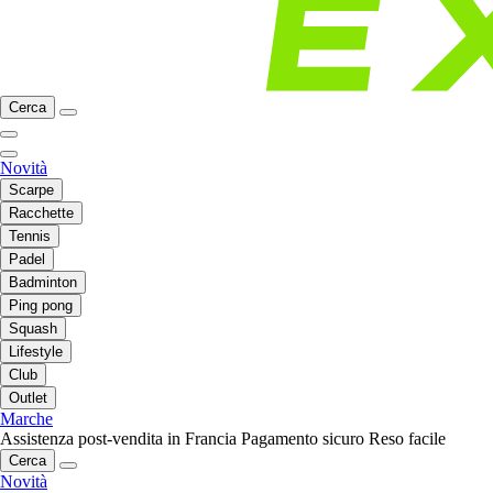
Cerca
Novità
Scarpe
Racchette
Tennis
Padel
Badminton
Ping pong
Squash
Lifestyle
Club
Outlet
Marche
Assistenza post-vendita in Francia
Pagamento sicuro
Reso facile
Cerca
Novità