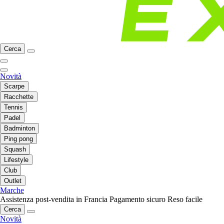
Cerca
Novità
Scarpe
Racchette
Tennis
Padel
Badminton
Ping pong
Squash
Lifestyle
Club
Outlet
Marche
Assistenza post-vendita in Francia
Pagamento sicuro
Reso facile
Cerca
Novità