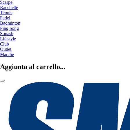
Scarpe
Racchette
Tennis
Padel
Badminton
Ping pong
Squash
Lifestyle
Club
Outlet
Marche
Aggiunta al carrello...