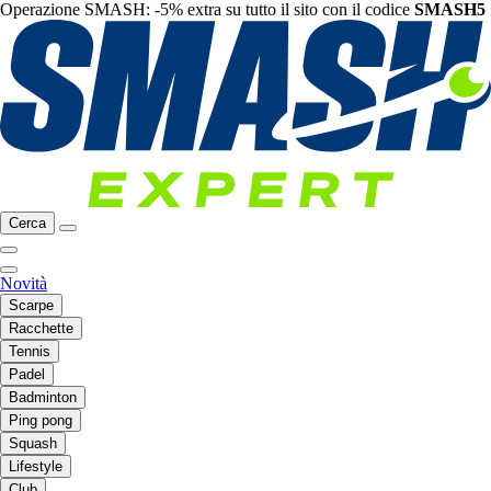
Operazione SMASH: -5% extra su tutto il sito con il codice
SMASH5
Cerca
Novità
Scarpe
Racchette
Tennis
Padel
Badminton
Ping pong
Squash
Lifestyle
Club