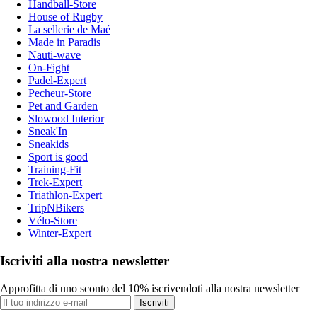
Handball-Store
House of Rugby
La sellerie de Maé
Made in Paradis
Nauti-wave
On-Fight
Padel-Expert
Pecheur-Store
Pet and Garden
Slowood Interior
Sneak'In
Sneakids
Sport is good
Training-Fit
Trek-Expert
Triathlon-Expert
TripNBikers
Vélo-Store
Winter-Expert
Iscriviti alla nostra newsletter
Approfitta di uno sconto del 10% iscrivendoti alla nostra newsletter
Iscriviti