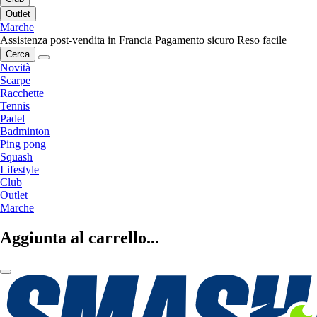
Outlet
Marche
Assistenza post-vendita in Francia
Pagamento sicuro
Reso facile
Cerca
Novità
Scarpe
Racchette
Tennis
Padel
Badminton
Ping pong
Squash
Lifestyle
Club
Outlet
Marche
Aggiunta al carrello...