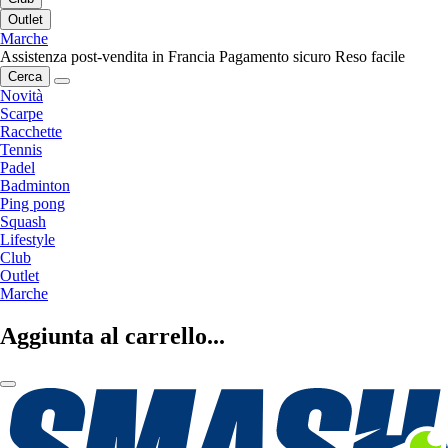
Outlet
Marche
Assistenza post-vendita in Francia
Pagamento sicuro
Reso facile
Cerca
Novità
Scarpe
Racchette
Tennis
Padel
Badminton
Ping pong
Squash
Lifestyle
Club
Outlet
Marche
Aggiunta al carrello...