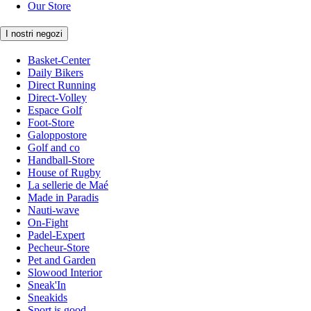
Our Store
I nostri negozi
Basket-Center
Daily Bikers
Direct Running
Direct-Volley
Espace Golf
Foot-Store
Galoppostore
Golf and co
Handball-Store
House of Rugby
La sellerie de Maé
Made in Paradis
Nauti-wave
On-Fight
Padel-Expert
Pecheur-Store
Pet and Garden
Slowood Interior
Sneak'In
Sneakids
Sport is good