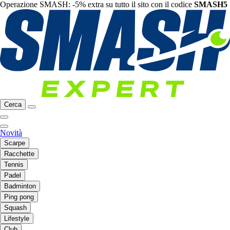
Operazione SMASH: -5% extra su tutto il sito con il codice
SMASH5
Cerca
Novità
Scarpe
Racchette
Tennis
Padel
Badminton
Ping pong
Squash
Lifestyle
Club