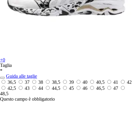
+0
Taglia
*
Guida alle taglie
36,5
37
38
38,5
39
40
40,5
41
42
42,5
43
44
44,5
45
46
46,5
47
48,5
Questo campo è obbligatorio