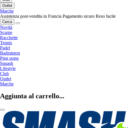
Outlet
Marche
Assistenza post-vendita in Francia
Pagamento sicuro
Reso facile
Cerca
Novità
Scarpe
Racchette
Tennis
Padel
Badminton
Ping pong
Squash
Lifestyle
Club
Outlet
Marche
Aggiunta al carrello...