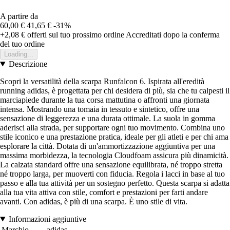
A partire da
60,00 €
41,65 €
-31%
+2,08 €
offerti sul tuo prossimo ordine
Accreditati dopo la conferma
del tuo ordine
Loading...
Descrizione
Scopri la versatilità della scarpa Runfalcon 6. Ispirata all'eredità
running adidas, è progettata per chi desidera di più, sia che tu calpesti il
marciapiede durante la tua corsa mattutina o affronti una giornata
intensa. Mostrando una tomaia in tessuto e sintetico, offre una
sensazione di leggerezza e una durata ottimale. La suola in gomma
aderisci alla strada, per supportare ogni tuo movimento. Combina uno
stile iconico e una prestazione pratica, ideale per gli atleti e per chi ama
esplorare la città. Dotata di un'ammortizzazione aggiuntiva per una
massima morbidezza, la tecnologia Cloudfoam assicura più dinamicità.
La calzata standard offre una sensazione equilibrata, né troppo stretta
né troppo larga, per muoverti con fiducia. Regola i lacci in base al tuo
passo e alla tua attività per un sostegno perfetto. Questa scarpa si adatta
alla tua vita attiva con stile, comfort e prestazioni per farti andare
avanti. Con adidas, è più di una scarpa. È uno stile di vita.
Informazioni aggiuntive
Marchio
adidas