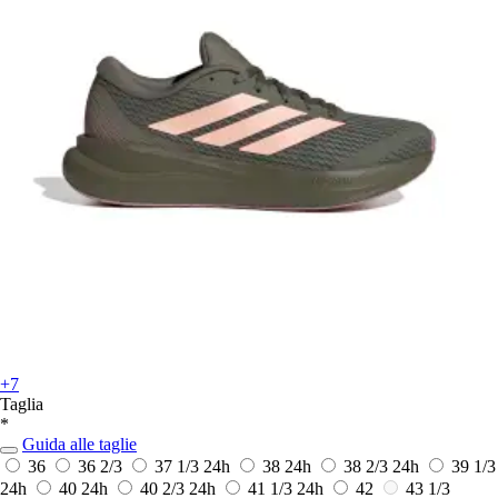
+7
Taglia
*
Guida alle taglie
36
36 2/3
37 1/3
24h
38
24h
38 2/3
24h
39 1/3
24h
40
24h
40 2/3
24h
41 1/3
24h
42
43 1/3