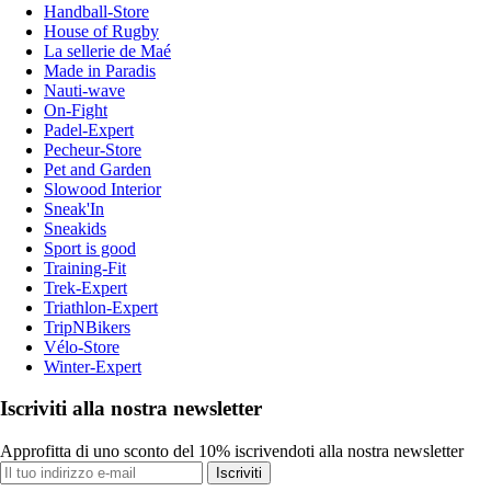
Handball-Store
House of Rugby
La sellerie de Maé
Made in Paradis
Nauti-wave
On-Fight
Padel-Expert
Pecheur-Store
Pet and Garden
Slowood Interior
Sneak'In
Sneakids
Sport is good
Training-Fit
Trek-Expert
Triathlon-Expert
TripNBikers
Vélo-Store
Winter-Expert
Iscriviti alla nostra newsletter
Approfitta di uno sconto del 10% iscrivendoti alla nostra newsletter
Iscriviti