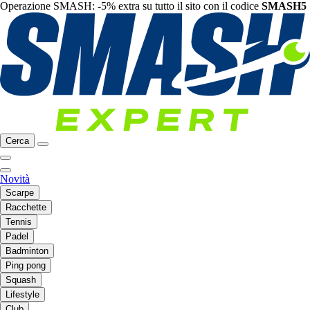
Operazione SMASH: -5% extra su tutto il sito con il codice
SMASH5
Cerca
Novità
Scarpe
Racchette
Tennis
Padel
Badminton
Ping pong
Squash
Lifestyle
Club